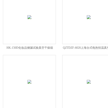
HK-150D化妆品侧漏试验真空干燥箱
QZTDZF-6020上海台式电热恒温
箱控制器数显