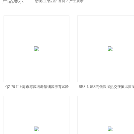
产品展示
您现在的位置:
首页
>
产品展示
QZ-70-II上海市霉菌培养箱细菌养育试验
BRS-L-08S高低温湿热交变恒温恒
机
箱步入室房