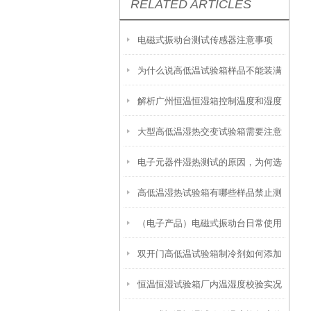
RELATED ARTICLES
电磁式振动台测试传感器注意事项
为什么说高低温试验箱样品不能装满
解析广州恒温恒湿箱控制温度和湿度
箱呢？
大型高低温湿热交变试验箱需要注意
的原理
电子元器件湿热测试的原因，为何选
的几个点
高低温湿热试验箱有哪些样品禁止测
择可程式恒温恒湿试验箱
（电子产品）电磁式振动台日常使用
试
双开门高低温试验箱制冷剂如何添加
注意事项
恒温恒湿试验箱厂内温湿度校验实况