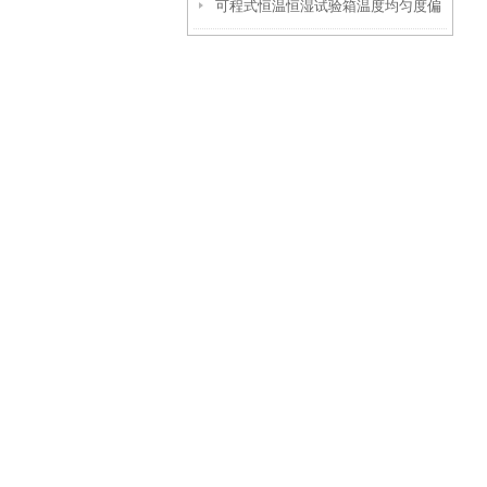
可程式恒温恒湿试验箱温度均匀度偏
差大原因有哪些