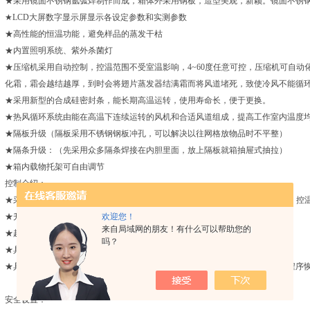
★采用镜面不锈钢氩弧焊制作而成，箱体外采用钢板，造型美观，新颖。镜面不锈
★LCD大屏数字显示屏显示各设定参数和实测参数
★高性能的恒温功能，避免样品的蒸发干枯
★内置照明系统、紫外杀菌灯
★压缩机采用自动控制，控温范围不受室温影响，4~60度任意可控，压缩机可自
化霜，霜会越结越厚，到时会将翅片蒸发器结满霜而将风道堵死，致使冷风不能循
★采用新型的合成硅密封条，能长期高温运转，使用寿命长，便于更换。
★热风循环系统由能在高温下连续运转的风机和合适风道组成，提高工作室内温度
★隔板升级（隔板采用不锈钢钢板冲孔，可以解决以往网格放物品时不平整）
★隔条升级：（先采用众多隔条焊接在内胆里面，放上隔板就箱抽屉式抽拉）
★箱内载物托架可自由调节
控制介绍：
★采用具有超温偏差保护、数字显示的微电脑P.I.D温度控制器，带有定时功能，控
★升级版声光报警环境扫描微电脑芯片，具有更*的数据处理功能
欢迎您！
来自局域网的朋友！有什么可以帮助您的
★超温报警、定时停机、来电恢复、参数加密、温度修正等功能。
吗？
★具有压缩机启动延时功能，有效保证压缩机使用寿命；并具备自动化霜功能。
★具有断电恢复功能，在外电源突然失电又重新来电后，设备可自动按原设定程序
安全设置：