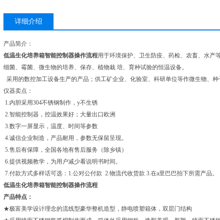
详细介绍
产品简介：
低温生化培养箱智能控制器操作流程
用于环境保护、卫生防疫、药检、农畜、水产等
细菌、霉菌、微生物的培养、保存、植物栽 培、育种试验的恒温设备。
采用的数控加工设备生产的产品；供工矿企业、化验室、科研单位等作微生物、种
仪器卖点：
1.内胆采用304不锈钢制作，y不生锈
2.智能控制器，控温效果好；大量出口欧洲
3.数字一屏显示，温度、时间等参数
4.诚信企业制造，产品耐用，参数无保留呈现。
5.售后有保障，全国各地有售后服务（除乡镇）
6.提供视频教学，为用户减少看说明书时间。
7.付款方式多样话可选：1.公对公付款 2.物流代收货款 3.在a里巴巴拍下所需产品。
低温生化培养箱智能控制器操作流程
产品特点：
★极富美学设计理念的流线型豪华整机造型，静电喷塑箱体，双层门结构