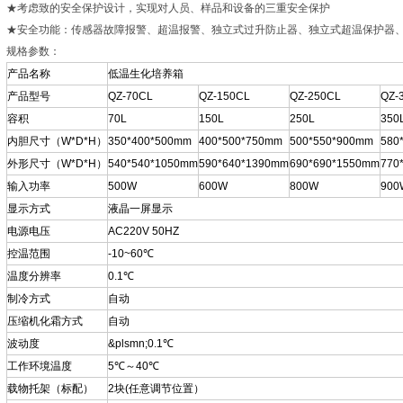
★考虑致的安全保护设计，实现对人员、样品和设备的三重安全保护
★安全功能：传感器故障报警、超温报警、独立式过升防止器、独立式超温保护器
规格参数：
产品名称
低温生化培养箱
产品型号
QZ-70CL
QZ-150CL
QZ-250CL
QZ-
容积
70L
150L
250L
350
内胆尺寸（W*D*H）
350*400*500mm
400*500*750mm
500*550*900mm
580
外形尺寸（W*D*H）
540*540*1050mm
590*640*1390mm
690*690*1550mm
770
输入功率
500W
600W
800W
900
显示方式
液晶一屏显示
电源电压
AC220V 50HZ
控温范围
-10~60℃
温度分辨率
0.1℃
制冷方式
自动
压缩机化霜方式
自动
波动度
&plsmn;0.1℃
工作环境温度
5℃～40℃
载物托架（标配）
2块(任意调节位置）