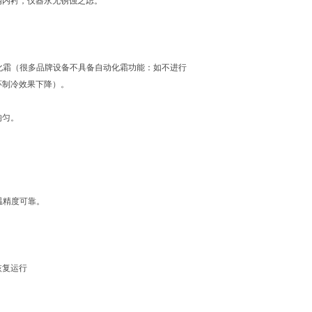
钢内衬，仪器永无锈蚀之虑。
动化霜（很多品牌设备不具备自动化霜功能：如不进行
环制冷效果下降）。
均匀。
温精度可靠。
恢复运行