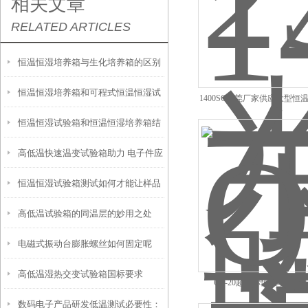
相关文章
RELATED ARTICLES
恒温恒湿培养箱与生化培养箱的区别
恒温恒湿培养箱和可程式恒温恒湿试
1400SC东莞厂家供应大型恒
恒温恒湿试验箱和恒温恒湿培养箱结
验箱的区别
高低温快速温变试验箱助力 电子件应
构上有何区别
恒温恒湿试验箱测试如何才能让样品
力筛选的核心意义
高低温试验箱的同温层的妙用之处
无水迹出现
电磁式振动台膨胀螺丝如何固定呢
高低温湿热交变试验箱国标要求
QZ-20超迷你恒温培养箱
数码电子产品研发低温测试必要性：