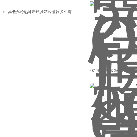
高低温冷热冲击试验箱冷凝器多久需
高低温试验箱的检测应用价值
要清洗一次呢？
QZ-2C250升级版叠加式恒
BOD测定培育箱