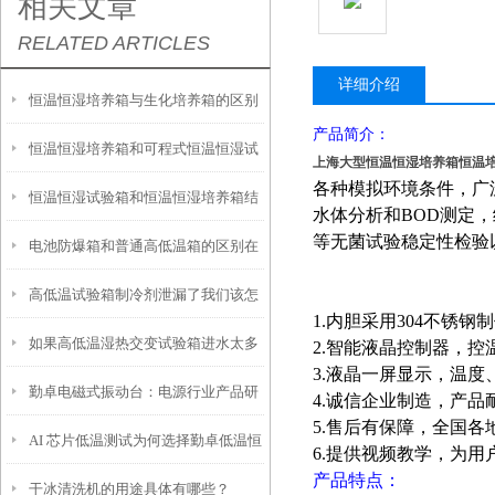
相关文章
RELATED ARTICLES
详细介绍
恒温恒湿培养箱与生化培养箱的区别
产品简介：
恒温恒湿培养箱和可程式恒温恒湿试
上海大型恒温恒湿培养箱恒温
各种模拟环境条件，广
恒温恒湿试验箱和恒温恒湿培养箱结
验箱的区别
水体分析和BOD测定
等无菌试验稳定性检验
电池防爆箱和普通高低温箱的区别在
构上有何区别
高低温试验箱制冷剂泄漏了我们该怎
哪里？
1.内胆采用304不锈钢
如果高低温湿热交变试验箱进水太多
么办？
2.智能液晶控制器，控
3.液晶一屏显示，温度
勤卓电磁式振动台：电源行业产品研
怎么办？
4.诚信企业制造，产
5.售后有保障，全国
AI 芯片低温测试为何选择勤卓低温恒
发的可靠性“试金石”
6.提供视频教学，为
产品特点：
干冰清洗机的用途具体有哪些？
温试验箱