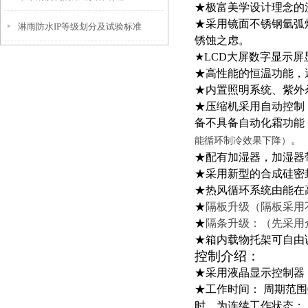
★极富美学设计理念的
★采用镜面不锈钢氩弧
淋雨防水IP等级划分及试验标准
锈蚀之虑。
★LCD大屏数字显示
★高性能的恒温功能，
★内置照明系统、紫外
★
压缩机采用自动控制
备不具备自动化霜功能
。
能循环制冷效果下降
）
★
配有加湿器，加湿器
★采用新型的合成硅密
★热风循环系统由能在
★
隔板升级（隔板采用
★
隔条升级：（先采用
★箱内载物托架可自由
控制介绍：
★采用液晶显示控制器
★工作时间： 周期范围
时，为连续工作状态；