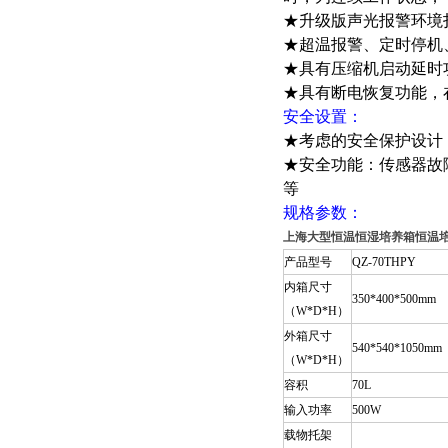
★升级版声光报警环境
★超温报警、定时停机
★具有压缩机启动延时
★具有断电恢复功能，
安全设置：
★考虑的安全保护设计
★安全功能：传感器故
等
规格参数：
上海大型恒温恒湿培养箱恒温
产品型号
QZ-70THPY
内箱尺寸
350*400*500mm
（W*D*H）
外箱尺寸
540*540*1050mm
（W*D*H）
容积
70L
输入功率
500W
载物托架