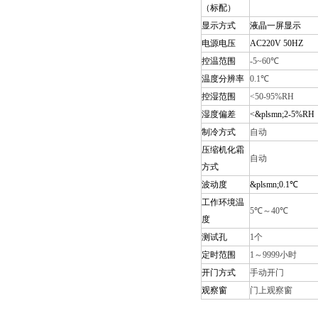
（标配）
显示方式
液晶一屏显示
电源电压
AC220V 50HZ
控温范围
-5
~
6
0℃
温度分辨率
0.1℃
控湿范围
<50-95%RH
湿度偏差
<&plsmn;2-5%RH
制冷方式
自动
压缩机化霜
自动
方式
波动度
&plsmn;0.1℃
工作环境温
5℃～40℃
度
测试孔
1个
定时范围
1～9999小时
开门方式
手动开门
观察窗
门上观察窗