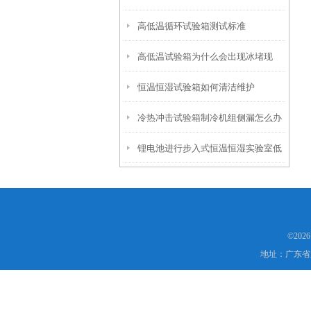
高低温循环试验箱测试标准
呢？
高低温试验箱为什么会出现冰堵现
恒温恒湿试验箱如何清洁维护
象？
冷热冲击试验箱制冷机组侧漏怎么办
锂电池进行步入式恒温恒湿实验室低
温-40℃测试的意义
©202
地址：广东省