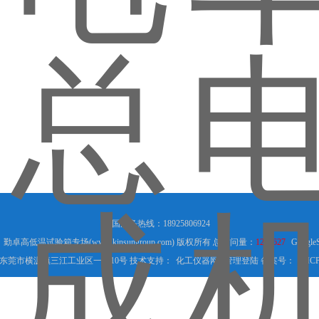
全国服务热线：18925806924
6 勤卓高低温试验箱专场(www.kinsungroup.com) 版权所有 总访问量：
1288627
Google
东莞市横沥镇三江工业区一路10号 技术支持：
化工仪器网
管理登陆
备案号：
粤ICP