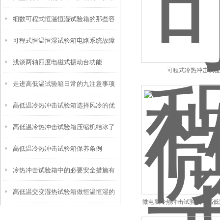
细数可程式恒温恒湿试验箱的那些容
理
可程式恒温恒湿试验箱电路系统故障
易忽视的小配件
浅谈两轴四度电磁式振动台功能
可程式冷热冲击试验
走进高低温试验箱日常的九注意事项
高低温冷热冲击试验箱选择风冷的优
高低温冷热冲击试验箱压缩机结冰了
势和局限
高低温冷热冲击试验箱保养条例
怎么办？
冷热冲击试验箱中的必要安全措施有
高低温交变湿热试验箱做恒温恒湿的
哪些？
微电脑冷热冲击试验机，高低
时候使用什么水质更佳好呢
家