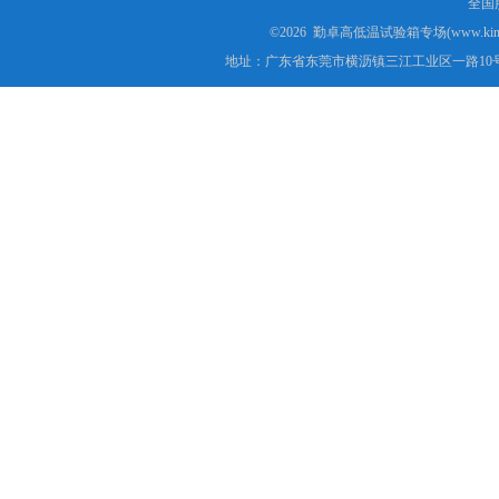
全国服
©2026 勤卓高低温试验箱专场(www.kins
地址：广东省东莞市横沥镇三江工业区一路10