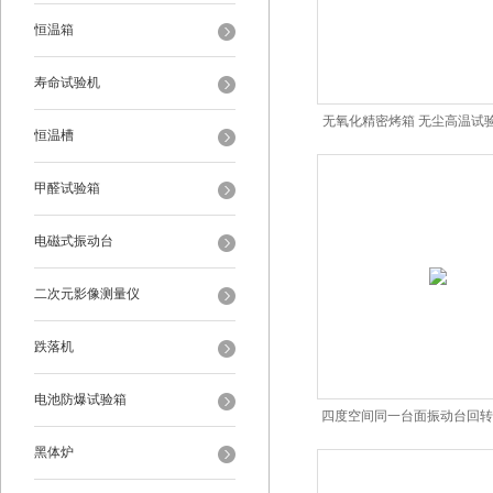
恒温箱
寿命试验机
无氧化精密烤箱 无尘高温试验
恒温槽
箱
甲醛试验箱
电磁式振动台
二次元影像测量仪
跌落机
电池防爆试验箱
四度空间同一台面振动台回转
台
黑体炉