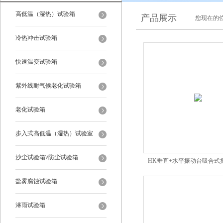
高低温（湿热）试验箱
产品展示
您现在的位
冷热冲击试验箱
快速温变试验箱
紫外线耐气候老化试验箱
老化试验箱
步入式高低温（湿热）试验室
沙尘试验箱\\防尘试验箱
HK垂直+水平振动台吸合式
盐雾腐蚀试验箱
淋雨试验箱