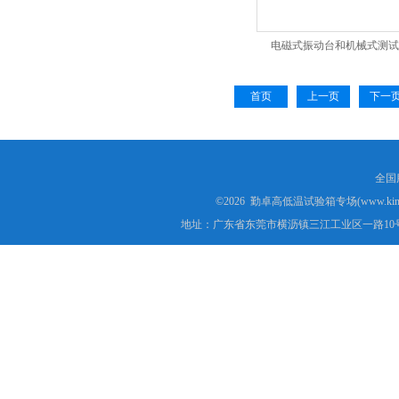
电磁式振动台和机械式测试
首页
上一页
下一
全国服
©2026 勤卓高低温试验箱专场(www.kins
地址：广东省东莞市横沥镇三江工业区一路10