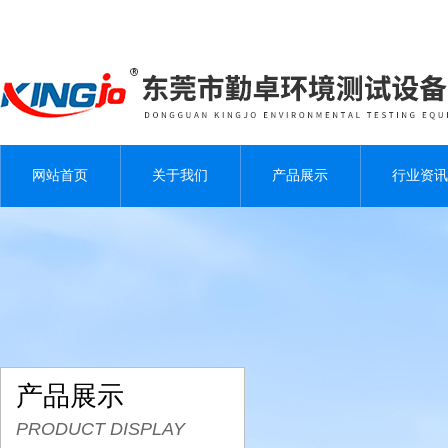
网站首页
关于我们
产品展示
行业资讯
产品展示
PRODUCT DISPLAY