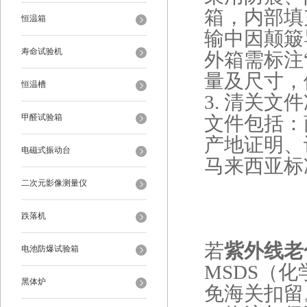
箱，内部填
恒温箱
输中因颠簸
寿命试验机
外箱需标注
量及尺寸，
恒温槽
3. ‌清关文件
甲醛试验箱
文件包括：
产地证明、
电磁式振动台
马来西亚标
二次元影像测量仪
跌落机
若
紫外线老
电池防爆试验箱
MSDS（
黑体炉
免海关扣留‌