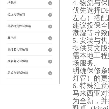
4. ‌物流与保
培养箱
优先选择DH
拉压力试验箱
左右）搭配
建议投保全险
药品稳定性试验箱
潮湿等导致
真空箱
5. ‌安装与
提供英文版
氙灯老化试验箱
需本地工程
臭氧老化试验箱
场服务‌。
明确保修条
总成台架试验箱
灯管）的更
6. ‌特殊注意
马来西亚对
为全新，并
勤卓（kin