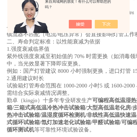
来自局域网的朋友！有什么可以帮助您的
吗？
‌4.
紫外线老化试验箱
匹配性‌
镇流器不匹配（电流/电压异常）会直接影响灯管工作
二、寿命判定标准：以性能衰减为依据
‌1.强度衰减临界值‌
紫外线强度衰减至初始值的 ‌70%‌ 时需更换（如消毒
中，当光效显著下降即应更换。
例如：国产灯管建议 ‌8000 小时强制更换‌，进口灯管 ‌
‌2.通用建议时长‌
试验箱灯管寿命范围在 ‌1000-2000 小时‌5 或 ‌1600-
需结合实际衰减情况调整。
勤卓（kingjo）十多年专业研发生产
可编程高低温湿热
箱/三箱式高低温冷热冲击试验箱/大型高低温老化房/
热冲击试验箱/温湿度循环检测机/非线性高低温快速温
式循环试验箱/氙灯加速老化试验箱/甲醛试验箱/可编
循环测试机
等可靠性环境试验设备。