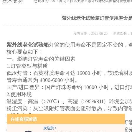
技术支持
您现在的位置：
首页
>
技术支持
> 紫外线老化试验箱灯管使用
紫外线老化试验箱灯管使用寿命
发布日期：2025-06-26 浏览次数：1
紫外线老化试验箱
灯管的使用寿命‌不是固定不变的‌
核心要点如下：
一、影响灯管寿命的关键因素
‌1.灯管类型与材质‌
‌低压灯管‌：石英材质寿命可达 16000 小时，软玻璃材质约
管寿命通常为 4000-6000 小时。
‌国产/进口差异‌：国产灯珠寿命约 10000 小时，进口灯珠
‌2.使用环境‌
‌温湿度‌：高温（>70℃）、高湿（≥95%RH）环境会
‌粉尘污染‌：灰尘吸附灯管表面会阻碍散热，导致内部
‌3.操作方式‌
‌开关频率‌：频繁启动会使电极材料损耗加剧，寿命可能缩
欢迎您！
‌辐照强度‌：过高的辐照设定会加速老化（如国产灯管光效每