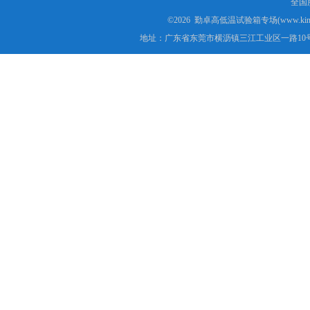
全国服
©2026 勤卓高低温试验箱专场(www.kins
地址：广东省东莞市横沥镇三江工业区一路10