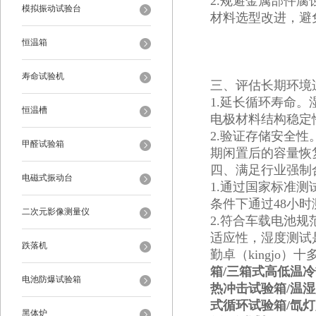
‌2.规避金属部件
模拟振动试验台
材料选型改进，避
恒温箱
寿命试验机
三、‌评估长期环境
‌1.延长循环寿命
恒温槽
电极材料结构稳定
‌2.验证存储安全性‌
甲醛试验箱
期闲置后的容量恢
四、‌满足行业强制
电磁式振动台
‌1.通过国家标准测试
条件下通过48小
二次元影像测量仪
‌2.符合车载电池规
适应性，湿度测试
跌落机
勤卓（kingjo）
箱/三箱式高低温
电池防爆试验箱
热冲击试验箱/温
式循环试验箱/氙
黑体炉