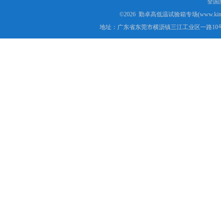
全国服
©2026 勤卓高低温试验箱专场(www.kins
地址：广东省东莞市横沥镇三江工业区一路10