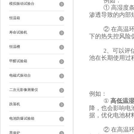
例如：
模拟振动试验台
① 高湿度
渗透导致的内部
恒温箱
② 在高温
寿命试验机
下的热失控风险
恒温槽
2、可以评
池在长期使用过
甲醛试验箱
电磁式振动台
二次元影像测量仪
例如：
①
高低温
跌落机
降，也会影响电
据，优化电池材
电池防爆试验箱
② 在高温
黑体炉