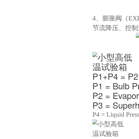
4、膨胀阀（EXPA
节流降压、控制
P1+P4 = P
P1 = Bulb P
P2 = Evapor
P3 = Superh
P4 = Liquid Pres