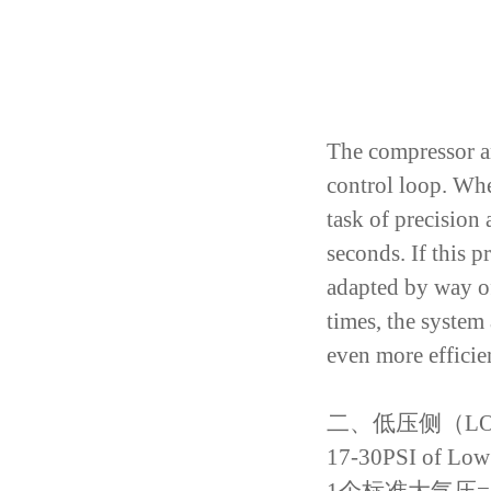
The compressor an
control loop. Whe
task of precision
seconds. If this p
adapted by way of
times, the system
even more efficie
二、低压侧（LOW
17-30PSI of Low 