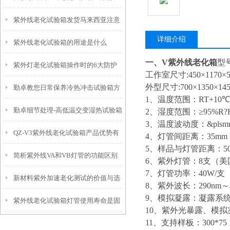
紫外线老化试验箱发货马来西亚注意
详细介绍
紫外线老化试验箱的用途是什么
事项
一、
V紫外线老化箱
型号
紫外灯老化试验箱操作时的6大防护
工作室尺寸:450×1170×5
外型尺寸:700×1350×145
勤卓教您日常保养冷热冲击试验箱方
1、温度范围：RT+10℃
勤卓细节处理-高低温交变湿热试验箱
式方法
2、湿度范围：≥95%R?
3、温度波动度：&plsm
QZ-V3紫外线老化试验箱产品优势有
照明灯安装在哪里比较合适呢
4、灯管间距离：35mm
5、样品与灯管距离：50
简析紫外线VA和VB灯管的功能区别
哪些？
6、紫外灯管：8支（美
7、灯管功率：40W/支
新材料紫外加速老化测试的价值与选
8、紫外波长：290nm～4
9、模拟凝露：凝露系
紫外线老化试验箱灯管使用寿命是固
用勤卓紫外线老化试验箱的原因
10、紫外光暴露、模拟
11、支持样板：300*7
定的嘛