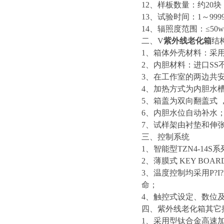
12、样板数量：约20块
13、试验时间：1～999
14、辐照度范围：≤50w
二、V
紫外线老化箱
结
1、箱体外壳材料：采用
2、内胆材料：进口SS
3、在工作室的两边共安
4、加热方式为内胆水
5、箱盖为双向翻盖式 
6、内胆水位自动补水
7、试样架由衬垫和伸
三、控制系统
1、智能型TZN4-14S
2、薄膜式 KEY BOAR
3、温度控制均采用P?I
命；
4、触控式设定、数位
四、紫外线老化箱
其它
1、采用型钛合金高速