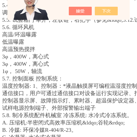
5.4. 调整脚与调整轮 调整脚：4个，支撑试验箱用
调整轮：4个，移动试验箱用
5.5. 试验箱门 单开，左铰链，右把手（参见&ldqo;5.12
5.6. 循环风机
高温/环温曝露
低温曝露
高温预热搅拌
3φ，400W，离心式
3φ，400W，离心式
1φ， 50W，轴流
5.7. 控制面板 控制系统：
温度控制器: 1、控制器：*液晶触摸屏可编程温湿度控制
通信接口，用户可通过通信接口对设备运行实现记录、
控制器显示屏、故障指示灯、累时器、超温保护设定器、总
试样电源控制端子、外部报警输出端子
5.8. 制冷系统配件机械室 冷冻系统: 水冷式冷冻系统。
A. 压缩机:半密闭式高效率压缩机&ldqo;谷轮&rdqo;
B. 冷媒: 环保冷媒R-404/R-23。