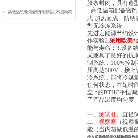
胶条封闭，具有造
高低温
箱配备密闭
高低温试验箱全密闭压缩机不启动我
式.加热而成，防锈
型无冷冻系统。
们该怎么办？
先进之能源节约设计
作实验2.
采用欧美*
能与寿命；3.设备
又兼具了良好的抗腐
制系统，100%控
压高达500V，接上
冷系统，能将冷媒量
任何状态，在短时间
立,*的BTHC平
了产品温度均匀度
一、
测试孔
、直径
二、
视察窗
（视察
能（当内箱做低温
步入式高低温老化试验箱湿热