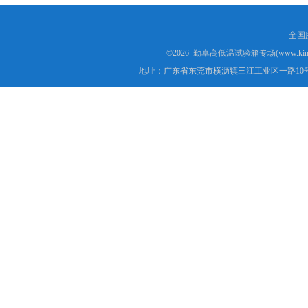
全国服
©2026 勤卓高低温试验箱专场(www.kins
地址：广东省东莞市横沥镇三江工业区一路10