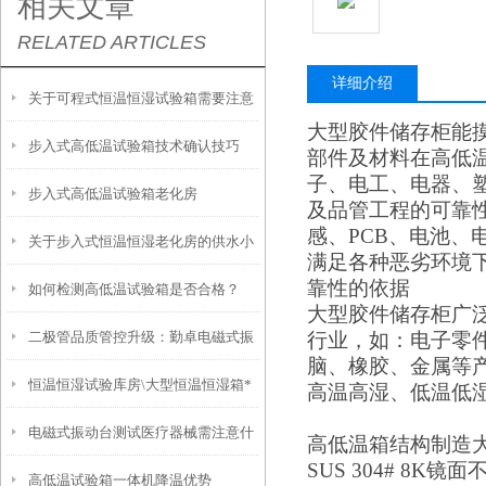
相关文章
RELATED ARTICLES
详细介绍
关于可程式恒温恒湿试验箱需要注意
大型胶件储存柜能
步入式高低温试验箱技术确认技巧
的放置问题
部件及材料在高低
子、电工、电器、
步入式高低温试验箱老化房
及品管工程的可靠
感、PCB、电池、
关于步入式恒温恒湿老化房的供水小
满足各种恶劣环境
靠性的依据
如何检测高低温试验箱是否合格？
编有话要说
大型胶件储存柜广
二极管品质管控升级：勤卓电磁式振
行业，如：电子零件
脑、橡胶、金属等
恒温恒湿试验库房\大型恒温恒湿箱*
动台客户案例解析
高温高湿、低温低
电磁式振动台测试医疗器械需注意什
配置讲解
高低温
箱结构制造
SUS 304# 8
高低温试验箱一体机降温优势
么