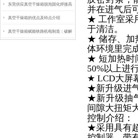
东莞供应真空干燥箱脱泡固化焊接高
并在进气后
★ 工作室采
真空干燥箱的优点及特点介绍
温处理箱
于清洁。
真空干燥箱赋能铁路机电制造：破解
★ 储存、
轴承与轨道交通设备可靠性难题
体环境里完
★ 短加热
50%以上进
★ LCD大
★
新升级进
★
新升级抽
间隙大扭矩
控制介绍：
★采用具有超
控制器，带