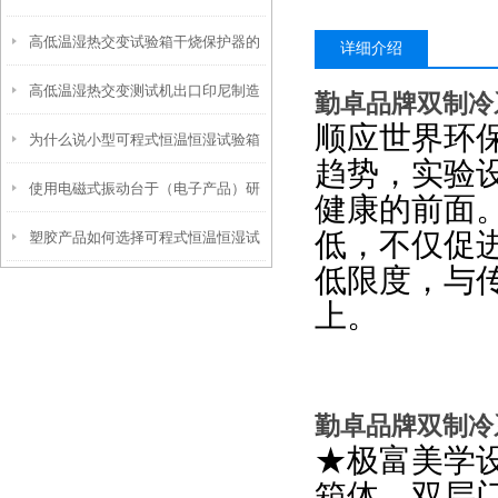
高低温湿热交变试验箱干烧保护器的
热试验的好处
详细介绍
高低温湿热交变测试机出口印尼制造
作用
勤卓品牌双制冷
顺应世界环
为什么说小型可程式恒温恒湿试验箱
要求是怎样的呢
趋势，实验
使用电磁式振动台于（电子产品）研
更适用于金属组件呢
健康的前面
低，不仅促
塑胶产品如何选择可程式恒温恒湿试
发的好处
低限度，与
验箱
上。
勤卓品牌双制冷
★极富美学
箱体，双层