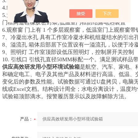
3. 绝热材料：100mm 玻璃棉保温层
4.结构强度 试验箱承重能力：≤100Kg（均匀负载）
5.大门 全开单翼型箱门一扇，带门锁。
门框两道硅橡胶密封条,低温室门框防结露电热装置
6.观察窗 门上有 1 个多层观察窗，低温室门上观察
7、冷凝出水孔 具有工作室冷凝水和机组凝结水的引出
8、溢流孔 箱体后部居下位置设有一溢流孔，以便于冷
9、照明灯 工作室顶部设低压照明灯，控制屏开关控制
10. 引线口 引线孔直径50MM标配一个。满足测试样
供应高效研发用小型环境试验箱
是航空、汽车、家电、
和确定电工、电子及其他产品及材料进行高温、低温、
变化后的参数及性能。试验数据可通过U盘拷贝，电脑
线或Excel文档。结构设计周全；水电分离设计，温度均
试验箱顶部滴水。报警履历显示以及故障解除方法。
产品：