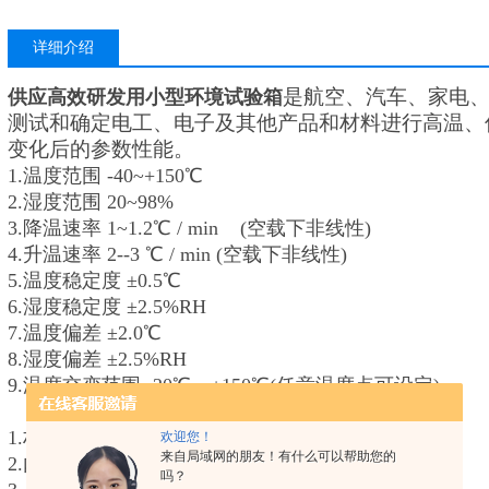
详细介绍
是航空、汽车、家电、
供应高效研发用小型环境试验箱
测试和确定电工、电子及其他产品和材料进行高温、
变化后的参数性能。
1.温度范围 -40~+150℃
2.湿度范围 20~98%
3.降温速率 1~1.2℃ / min (空载下非线性)
4.升温速率 2--3 ℃ / min (空载下非线性)
5.温度稳定度 ±0.5℃
6.湿度稳定度 ±2.5%RH
7.温度偏差 ±2.0℃
8.湿度偏差 ±2.5%RH
9.温度交变范围 -20℃～+150℃(任意温度点可设定)
1.材料构成 3.2.1 外壁材料：冷轧钢板静电双面喷塑
欢迎您！
来自局域网的朋友！有什么可以帮助您的
2.内壁材料：SUS304 不锈钢板
吗？