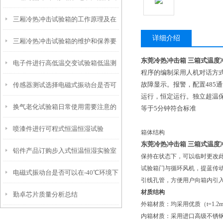
三厢冷热冲击试验箱的工作原理及在
中的应用
详细介绍
三厢冷热冲击试验箱的维护和保养要
航空领域的应用
东莞冷热冲击箱 三箱式温度
电子件进行高低温交变试验箱低温测
点
程序的编制采用人机对话方
故障显示。报警，配置485通
传感器测试选择电磁式振动台是否可
试好处
运行，恒定运行。独立超温保
换气老化试验箱日常使用需要注意的
以
等于5分钟符合标准
喷漆件进行可程式恒温恒湿试验
地方有哪些
箱体结构
东莞冷热冲击箱 三箱式温度
铝件产品订购步入式恒温恒湿实验室
箱-10℃测试好处
保持在状态下，可以临时更改
试验箱门与循环风机，提蓝传
电磁式振动台是否可以在-40℃环境下
注意事项
引线孔管，方便用户向箱内引
材质结构
勤卓芯片质量分析总结
使用
外箱材质：均采用优质（t=1.
内箱材质：采用进口高级不锈钢