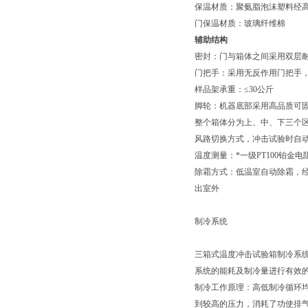
保温材质：聚氨脂泡沫塑料经
门保温材质：玻璃纤维棉
辅助结构
密封：门与箱体之间采用双层
门把手：采用无反作用门把手
样品架承重：≤30公斤
脚轮：机器底部采用高品质可固
整个箱体分为上、中、下三个
风路切换方式，冲击试验时自
温度测量：*一级PT100铂
除霜方式：低温室自动除霜，
出室外
制冷系统
三箱式温度冲击试验箱制冷系
系统的能耗及制冷量进行有效
制冷工作原理：高低制冷循环
到较高的压力，消耗了功使排