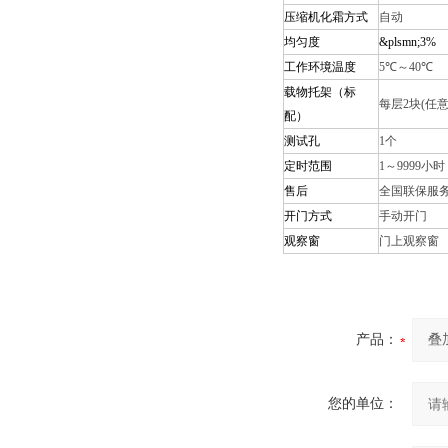
压缩机化霜方式
自动
均匀度
&plsmn;
3%
工作环境温度
5℃～40℃
载物托架（标
每层
2块(任
配）
测试孔
1个
定时范围
1～9999小时
售后
全国联保服
开门方式
手动开门
观察窗
门上观察窗
产品：
您的单位：