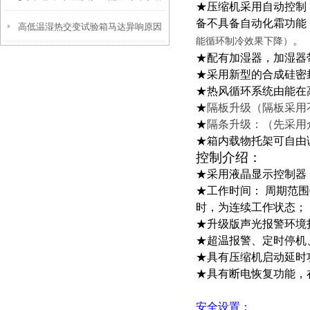
★
压缩机采用自动控制
备不具备自动化霜功能
高低温湿热交变试验箱马达异响原因
的好处
。
能循环制冷效果下降
）
★
配有加湿器，加湿器
★采用新型的合成硅密
★热风循环系统由能在
★
隔板升级（隔板采用
★
隔条升级：（先采用
★箱内载物托架可自由
控制介绍：
★采用液晶显示控制器
★工作时间： 周期范围
时，为连续工作状态；
★升级版声光报警环境
★超温报警、定时停机
★具有压缩机启动延时
★具有断电恢复功能，
安全设置：