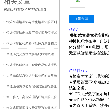
相关文章
RELATED ARTICLES
详细介绍
恒温恒湿培养箱与生化培养箱的区别
品简介：
恒温恒湿培养箱和可程式恒温恒湿试
叠加式
恒温恒湿培养箱
种模拟环境条件，广泛
恒温恒湿试验箱和恒温恒湿培养箱结
验箱的区别
体分析和BOD测定，
无菌试验稳定性检验以
高低温交变湿热试验箱的结构概述
构上有何区别
恒温湿热循环箱：智能产品恒温湿热
产品特点：
大型高低温湿热循环试验箱的日常操
循环测试意义
★极富美学设计理念的
★采用镜面不锈钢氩弧
高低温湿热试验箱增湿器空烧报警原
作误区您了解嘛
锈蚀之虑。
★LCD大屏数字显示
勤卓步入式高低温湿热环境舱的试验
因查询
★高性能的恒温功能，
★内置照明系统、紫外
步入式恒温恒湿实验室配置冷却水塔
标准有哪些