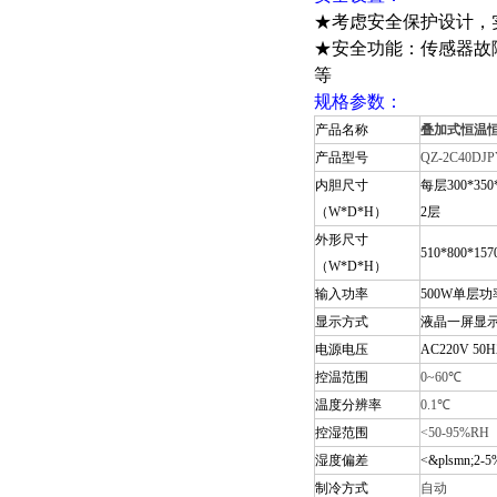
★考虑安全保护设计，
★安全功能：传感器故
等
规格参数：
产品名称
叠加式恒温
产品型号
QZ-2C40DJ
内胆尺寸
每层300*350
（W*D*H）
2层
外形尺寸
510*800*15
（W*D*H）
输入功率
500W单层功
显示方式
液晶一屏显
电源电压
AC220V 50H
控温范围
0~
6
0℃
温度分辨率
0.1℃
控湿范围
<50-95%RH
湿度偏差
<&plsmn;2-
制冷方式
自动