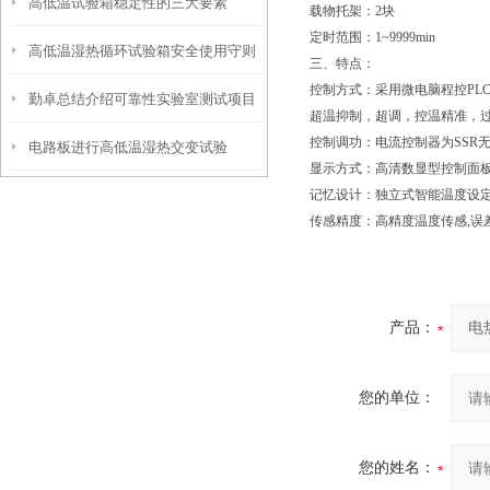
高低温试验箱稳定性的三大要素
磁式振动台
载物托架：2块
定时范围：1~9999min
高低温湿热循环试验箱安全使用守则
三、特点：
控制方式：采用微电脑程控PLC
勤卓总结介绍可靠性实验室测试项目
超温抑制，超调，控温精准，过
控制调功：电流控制器为SSR无
电路板进行高低温湿热交变试验
列表
显示方式：高清数显型控制面
记忆设计：独立式智能温度设
箱-40℃低温测试的影响
传感精度：高精度温度传感,误
产品：
您的单位：
您的姓名：