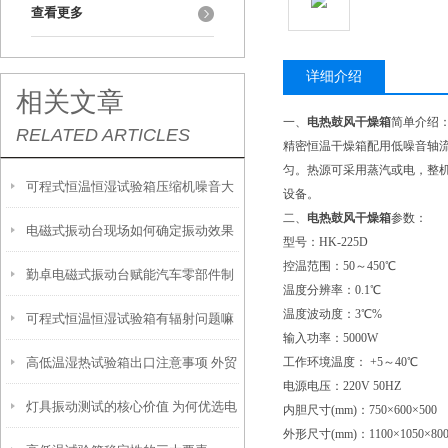
查看更多
详细介绍
相关文章
一、
电热鼓风干燥箱
简单介绍
RELATED ARTICLES
精密恒温干燥箱配用低噪音轴
匀。热源可采用蒸汽或电，整
可程式恒温恒湿试验箱压缩机噪音大
设备。
二、
电热鼓风干燥箱
参数：
电磁式振动台现场如何确定振动效果
原因
型号：HK-225D
控温范围：50～450℃
勤卓电磁式振动台赋能汽车零部件制
温度分辨率：0.1℃
温度波动度：3℃%
可程式恒温恒湿试验箱有辐射问题嘛
造，筑牢整车安全核心防线
输入功率：5000W
高低温湿热试验箱出口注意事项 外贸
工作环境温度： +5～40℃
电源电压：220V 50
灯具振动测试的核心价值 为何优选电
出海合规通关全指南
内胆尺寸(mm)：750×600×500
外形尺寸(mm)：1100×1050×80