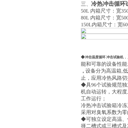
冷热冲击循环
三、
50L 内箱尺寸：宽350
80L 内箱尺寸：宽500
150L内箱尺寸：宽600
◆
，
冲击温度循环 冲击试验机
能和可靠的设备性能
设备分为高温箱,
，
止，应用冷热风路切
◆具96个试验规范独立
机自动运转，大程度
工作运行；
冷热冲击试验箱冷冻
采用对臭氧系数为零的
◆可独立设定高温、
择二槽式或三槽式及