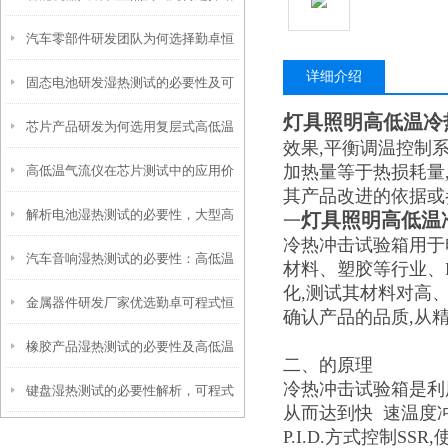
汽车零部件研发团队为何选择勤卓恒
卓可程式恒温恒湿试验箱
详细介绍
固态电池研发湿热测试的必要性及可
温湿热试验箱
灯具照明高低温冷
芯片产品研发为何选用复层式高低温
程式恒温恒湿试验箱应用价值
效果,平衡调温控制系统
加热量等于热损耗量
高低温气流仪在芯片测试中的应用价
试验箱
其产品改进的依据或
解析电池湿热测试的必要性，大型高
值与核心优势
灯具照明高低温
一
冷热冲击试验箱用于
汽车音响湿热测试的必要性：高低温
低温湿热试验箱十分重要
材料、塑胶等行业、
化,测试其材料对高
金属器件研发厂家优选勤卓可程式恒
湿热试验箱筑牢品质防线
确认产品的品质,从
橡胶产品湿热测试的必要性及高低温
温恒湿试验箱，筑牢品质研发防线
二、
的原理
冷热冲击试验箱是利
键盘湿热测试的必要性解析，可程式
湿热循环检测箱的核心应用
从而达到快 速温度冲
P.I.D.方式控制S
恒温恒湿试验箱筑牢品质防线