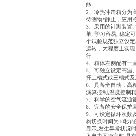
能。
2、冷热冲击箱分为
待测物*静止，应用
3、采用的计测装置,
单, 学习容易, 稳
个试验规范独立设定,冲
运转，大程度上实现
行。
4、箱体左侧配有一
5、可独立设定高温
择二槽式或三槽式及
6、具备全自动，高精
演算控制,温度控制
7、科学的空气流通
8、完备的安全保护
9、可设定循环次数
构切换时间为10秒
显示,发生异常状况