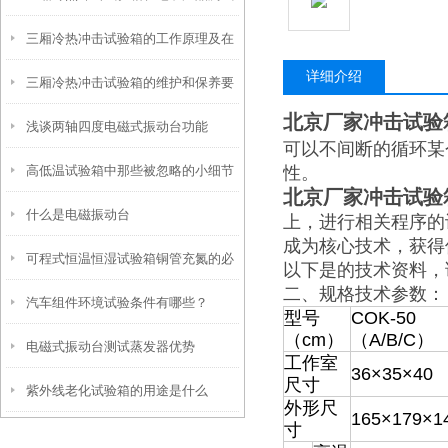
三厢冷热冲击试验箱的工作原理及在
中的应用
详细介绍
三厢冷热冲击试验箱的维护和保养要
航空领域的应用
北京厂家冲击试验
浅谈两轴四度电磁式振动台功能
点
可以不间断的循环某
高低温试验箱中那些被忽略的小细节
性。
北京厂家冲击试验
什么是电磁振动台
上，进行相关程序的
成为核心技术，获得
可程式恒温恒湿试验箱铜管充氮的必
以下是
的技术资料，
二、
规格技术参数：
汽车组件环境试验条件有哪些？
要性
型号
COK-50
（cm）
（A/B/C）
电磁式振动台测试蒸发器优势
工作室
36×35×40
尺寸
紫外线老化试验箱的用途是什么
外形尺
165×179×1
寸