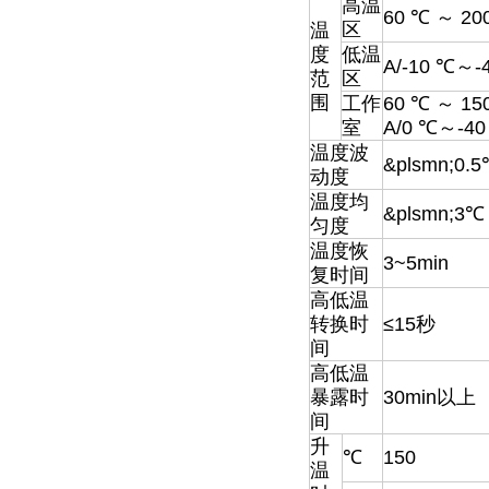
高温
60 ℃ ～ 20
区
温
度
低温
A/-10 ℃～-4
范
区
围
工作
60 ℃ ～ 15
室
A/0 ℃～-40 
温度波
&plsmn;0.
动度
温度均
&plsmn;3℃
匀度
温度恢
3~5min
复时间
高低温
转换时
≤15秒
间
高低温
暴露时
30min以上
间
升
℃
150
温