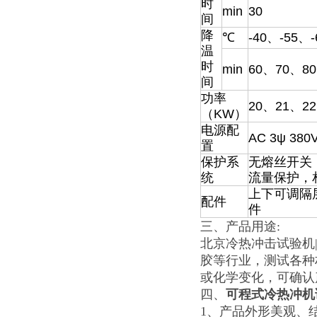
时
min
30
间
降
℃
-40、-55、-
温
时
min
60、70、80
间
功率
20、21、22
（KW）
电源配
AC 3ψ 380
置
保护系
无熔丝开关
统
流量保护，
上下可调隔
配件
件
三、
产品用途:
北京冷热冲击试验机
胶等行业，测试各种
或化学变化，可确认
四、
可程式冷热冲机
1、产品外形美观、