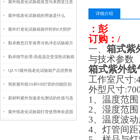
紫外线老化试验箱发货马来西亚注意
详细介绍
紫外线老化试验箱的用途是什么
事项
：彭
紫外灯老化试验箱操作时的6大防护
订购：/
勤卓教您日常保养冷热冲击试验箱方
箱式紫
一、
勤卓细节处理-高低温交变湿热试验箱
与技术参数
式方法
箱式紫外线
QZ-V3紫外线老化试验箱产品优势有
照明灯安装在哪里比较合适呢
工作室尺寸:45
简析紫外线VA和VB灯管的功能区别
哪些？
外型尺寸:700×
1、温度范围：
新材料紫外加速老化测试的价值与选
2、湿度范围：
紫外线老化试验箱灯管使用寿命是固
用勤卓紫外线老化试验箱的原因
3、温度波动度
定的嘛
4、灯管间距
5、样品与灯