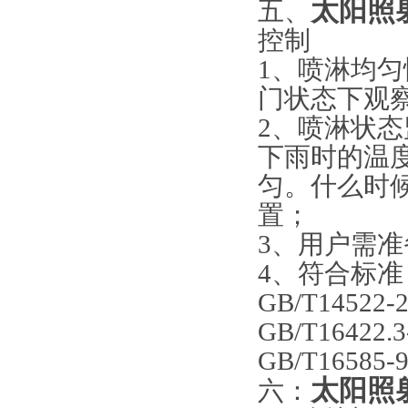
太阳照
五、
控制
1、喷淋均
门状态下观
2、喷淋状
下雨时的温
匀。什么时
置；
3、用户需
4、符合标准
GB/T14522-
GB/T16422.3
GB/T165
太阳照
六：