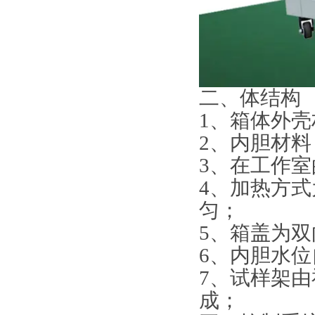
二、
体结构
1、箱体外壳
2、内胆材料
3、在工作室
4、加热方
匀；
5、箱盖为双
6、内胆水
7、试样架
成；