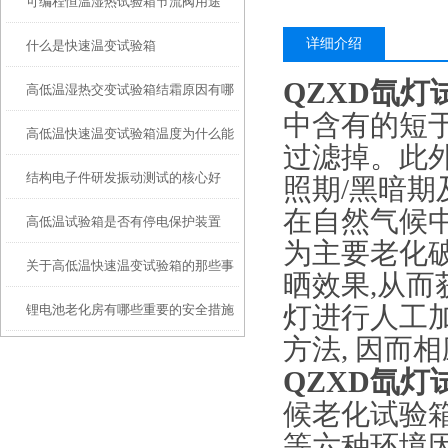
可编程恒温湿热试验箱节流阀用途
的区别
详细介绍
什么是快速温变试验箱
QZXD氙
高低温湿热交变试验箱结霜原因有哪
中含有的短
高低温快速温变试验箱温度为什么能
些？
过滤掉。此
结构电子件研发振动测试的核心好
快速升降
照期/黑暗
在自然气候
高低温试验箱是否有停电保护装置
处：电磁式振动台研发应用解析
为主要老化
关于高低温快速温变试验箱的那些事
呢？
晒效果,从
锂电池老化房有哪些重要的安全措施
灯进行人工
方法, 因而
QZXD氙
候老化试验
等六种环境