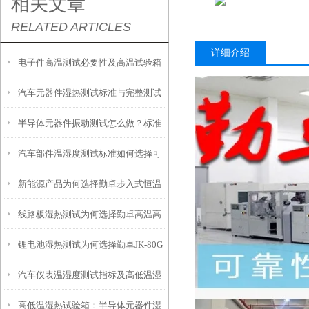
相关文章
RELATED ARTICLES
详细介绍
电子件高温测试必要性及高温试验箱
汽车元器件湿热测试标准与完整测试
选型方法详解
半导体元器件振动测试怎么做？标准
流程解析
汽车部件温湿度测试标准如何选择可
流程与实操规范
新能源产品为何选择勤卓步入式恒温
程式恒温恒湿试验箱方案
线路板湿热测试为何选择勤卓高温高
恒湿实验室
锂电池湿热测试为何选择勤卓JK-80G
湿试验箱
汽车仪表温湿度测试指标及高低温湿
高低温湿热试验箱
高低温湿热试验箱：半导体元器件湿
热试验箱选型方法