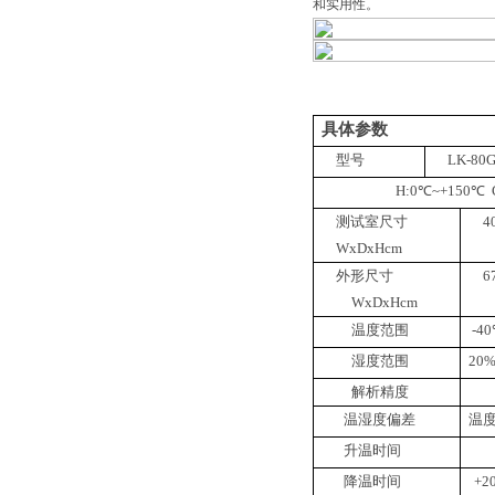
和实用性。
具体参数
型号
LK-80
H
:0
℃
~
+150
℃
测试室
尺寸
4
WxDxHcm
外形尺
寸
6
WxDxHcm
温度范围
-40
湿度范围
2
0%
解析精度
温
湿
度
偏
差
温
升温时间
降温时
间
+2