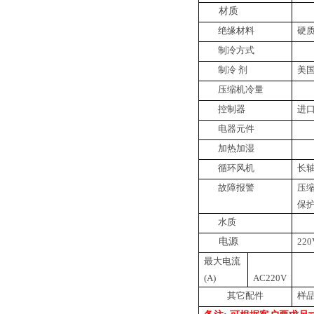
材质
绝
缘
材料
硬
制冷方式
制冷
剂
美
压缩机冷量
控制器
进
电器元件
加热加
湿
循环
风机
长
故障报警
压
保
水
质
电源
220
最大电流
(A)
AC220V
其它配件
样