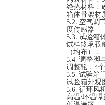
绝热材料：
箱体骨架材
5.2. 空
度传感器
5.3. 试
试样篮承载能
（均布）： 1
5.4. 调
调整轮：4
5.5. 试验
试验箱外观图&
5.6. 循环风
高温/环温曝
低温曝露