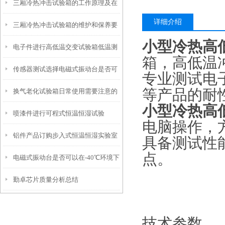
三厢冷热冲击试验箱的工作原理及在
中的应用
详细介绍
三厢冷热冲击试验箱的维护和保养要
航空领域的应用
小型冷热高
电子件进行高低温交变试验箱低温测
点
箱，高低温
传感器测试选择电磁式振动台是否可
试好处
专业测试电
等产品的耐
换气老化试验箱日常使用需要注意的
以
小型冷热高
喷漆件进行可程式恒温恒湿试验
地方有哪些
电脑操作，
铝件产品订购步入式恒温恒湿实验室
箱-10℃测试好处
具备测试性
点。
电磁式振动台是否可以在-40℃环境下
注意事项
勤卓芯片质量分析总结
使用
技术参数