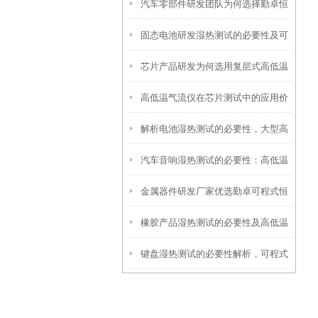
汽车零部件研发团队为何选择勤卓恒
卓可程式恒温恒湿试验箱
固态电池研发湿热测试的必要性及可
温湿热试验箱
芯片产品研发为何选用复层式高低温
程式恒温恒湿试验箱应用价值
高低温气流仪在芯片测试中的应用价
试验箱
解析电池湿热测试的必要性，大型高
值与核心优势
汽车音响湿热测试的必要性：高低温
低温湿热试验箱十分重要
金属器件研发厂家优选勤卓可程式恒
湿热试验箱筑牢品质防线
橡胶产品湿热测试的必要性及高低温
温恒湿试验箱，筑牢品质研发防线
键盘湿热测试的必要性解析，可程式
湿热循环检测箱的核心应用
恒温恒湿试验箱筑牢品质防线