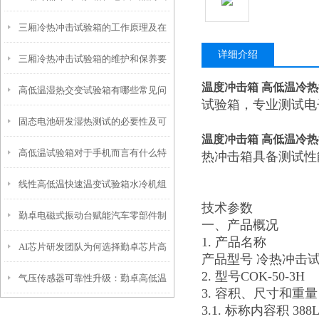
三厢冷热冲击试验箱的工作原理及在
中的应用
详细介绍
三厢冷热冲击试验箱的维护和保养要
航空领域的应用
温度冲击箱 高低温冷
高低温湿热交变试验箱有哪些常见问
点
试验箱，专业测试电
固态电池研发湿热测试的必要性及可
题？
温度冲击箱 高低温冷
高低温试验箱对于手机而言有什么特
程式恒温恒湿试验箱应用价值
热冲击箱具备测试性
线性高低温快速温变试验箱水冷机组
别的意义？
技术参数
勤卓电磁式振动台赋能汽车零部件制
说明
一、产品概况
1. 产品名称
AI芯片研发团队为何选择勤卓芯片高
造，筑牢整车安全核心防线
产品型号 冷热冲击
2. 型号COK-50-3H
气压传感器可靠性升级：勤卓高低温
低温试验箱
3. 容积、尺寸和重量
3.1. 标称内容积 388
冷热冲击试验箱实战案例解析