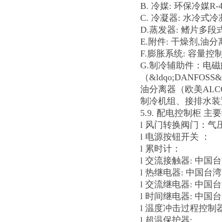
B. 冷媒: 环保冷媒R-4
C. 冷凝器: 水冷式
D.蒸发器: 鳍片多
E.附件: 干燥剂,
F.膨胀系统: 容量
G.制冷辅助件：电磁阀
（&ldqo;DANFOSS&
油分离器（欧美ALC
制冷机组、接排水装
5.9. 配电控制柜 主
l 风门转换阀门：气
l 电源按钮开关 ：
l 累时计：
l 交流接触器: 中国
l 热继电器: 中国台湾
l 交流继电器: 中国台
l 时间继电器: 中国
l 温度冲击过程控制器
l 超温保护器: