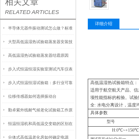
相关文章
RELATED ARTICLES
详细介绍
半导体元器件振动测试怎么做？标准
大型高低温湿热试验箱蒸发器安装技
流程与实操规范
高低温湿热试验箱蒸发器结霜原因
巧
步入式恒温恒湿实验室测试汽车仪表
步入式恒温恒湿试验箱：多行业可靠
高低温湿热试验箱
特点：
台的优势
适用于航空航天产品、信
位移传感器如何选择振动台
性测试的核心装备
项性能指标的检验。试验
全
:
水电分离设计，温度
勤卓紫外线耐气候老化试验箱工作原
具体参数
型号
恒温恒湿机和高低温交变箱的区别在
理以及产品用途
H:0
℃
~+150
℃
分体式高低温老化房如何确定电源
哪里