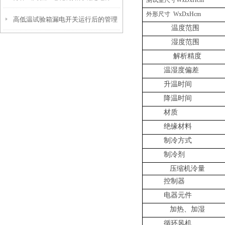
测试室
尺寸
WxDxHcm
外形尺寸
WxDxHcm
高低温试验箱漏电开关运行后的管理
温度范围
湿度范围
解析精度
温湿度偏差
升温时间
降温时间
材质
绝缘材料
制冷方式
制冷剂
压缩机泠量
控制器
电器元件
加热、加湿
循环风机