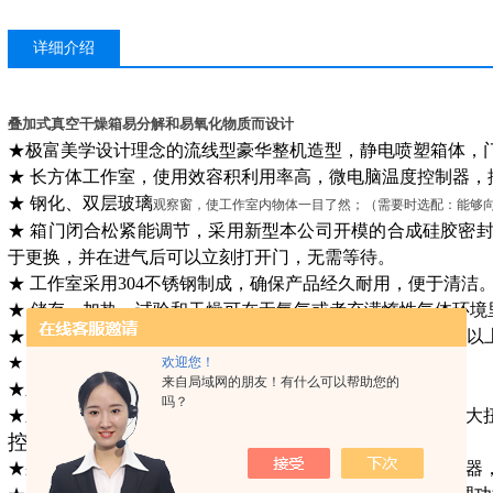
详细介绍
叠加式真空干燥箱易分解和易氧化物质而设计
★极富美学设计理念的流线型豪华整机造型，静电喷塑箱体，
★ 长方体工作室，使用效容积
利用率高
，微电脑温度控制器，
★ 钢化、双层玻璃
观察窗，使工作室内物体一目了然；（需要时选配：能够
★ 箱门闭合松紧能调节，
采用新型本公司开模的合成硅胶密
于更换，并在进气后可以立刻打开门，无需等待。
★ 工作室采用304不锈钢制成，确保产品经久耐用，便于清洁
★ 储存、加热、试验和干燥可在无氧气或者充满惰性气体环境
★ 短加热时间，与传统真空干燥箱相比，加热时间减少50%
★ LCD大屏幕液晶显示屏显示各设定参数和实测参数
欢迎您！
来自局域网的朋友！有什么可以帮助您的
★
新升级进气阀快速进气，减少等待时间。
吗？
★
新升级抽气阀开关顺畅轻巧。（告别传统机械传动，间隙大
控制介绍：
★采用具有超温偏差保护、数字显示的微电脑P.I.D温度控制