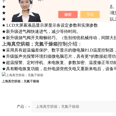
于更换，并在进气后可以立刻打开门，无需等待。
吗？
★ 工作室采用304不锈钢制成，确保产品经久耐用，便于清洁
★ 储存、加热、试验和干燥可在无氧气或者充满惰性气体环境
★ 短加热时间，与传统真空干燥箱相比，加热时间减少50%
★ LCD大屏幕液晶显示屏显示各设定参数和实测参数
★
新升级进气阀快速进气，减少等待时间。
★
新升级抽气阀开关顺畅轻巧。（告别传统机械传动，间隙大
控制介绍：
上海真空烘箱；充氮干燥箱
★采用具有超温偏差保护、数字显示的微电脑P.I.D温度控制
★升级版声光报警环境扫描微电脑芯片，具有更*的数据处理功
★超温报警、定时停机、来电恢复、参数加密、温度修正等功
★具有断电恢复功能，在外电源突然失电又重新来电后，设备
上海真空烘箱；充氮干燥箱
产品：