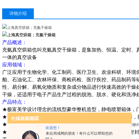
详细介绍
产品概述：
充氨真空烘箱也叫充氨真空干燥箱，是集加热、恒温、定时、
一体的真空设备
应用领域：
广泛应用于生物化学、化工制药、医疗卫生、农业科研、环境
舶、石油化工、农林环保、商检药检、医疗疾控、药品制药等
性、易分解、易氧化物质和复杂成分物品进行快速高效的干燥
干燥，还适用于电子产品生产过程的脱泡、脱水、硬化和洗净
产品特点：
★极富美学设计理念的流线型豪华整机造型，静电喷塑箱体，
★ 长方体工作室，使用效容积
利用率高
，微电脑温度控制器，
★ 钢化、双层玻璃
观察窗，使工作室内物体一目了然；（需要时选配：能够
欢迎您！
★ 箱门闭合松紧能调节，
采用新型本公司开模的合成硅胶密
来自局域网的朋友！有什么可以帮助您的