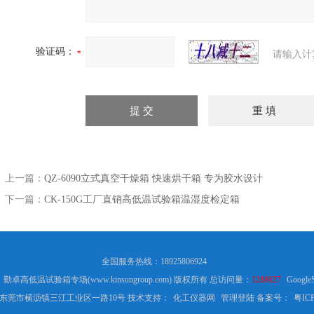
验证码：
请输入计
上一篇：
QZ-6090立式真空干燥箱 快速烘干箱 专为胶水设计
下一篇：
CK-150G工厂直销高低温试验箱温湿度检定箱
全国服务热线：18925806924
6 勤卓高低温试验箱专场(www.kinsungroup.com) 版权所有 总访问量：
1288627
Google
东莞市横沥镇三江工业区一路10号 技术支持：
化工仪器网
管理登陆
备案号：
粤ICP