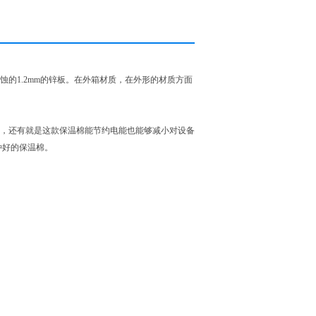
的1.2mm的
锌板。在外箱材质，在外形的材质方面
好，还有就是这款保温棉能节约电能也能够减小对设备
种好的保温棉。