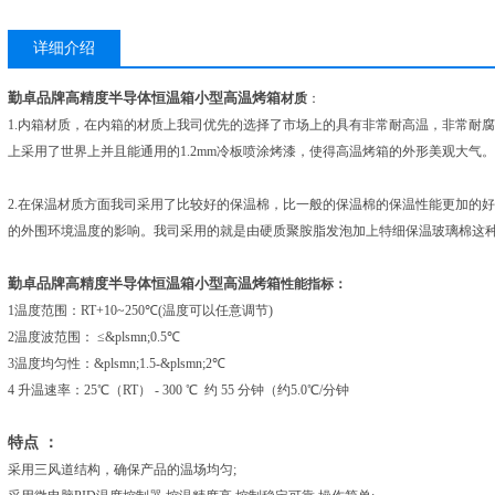
详细介绍
勤卓品牌高精度半导体恒温箱小型高温烤箱
材质
：
1.内箱材质，在内箱的材质上我司优先的选择了市场上的具有非常耐高温，非常耐腐蚀
上采用了世界上并且能通用的1.2mm冷板喷涂烤漆，使得高温烤箱的外形美观大气。
2.在保温材质方面我司采用了比较好的保温棉，比一般的保温棉的保温性能更加的
的外围环境温度的影响。我司采用的就是由硬质聚胺脂发泡加上特细保温玻璃棉这
勤卓品牌高精度半导体恒温箱小型高温烤箱
性能指标：
1温度范围：RT+10~250℃(温度可以任意调节)
2
温度波范围：
≤&plsmn;0.5
℃
3温度均匀性：
&plsmn;1.5-
&plsmn;2
℃
4
升温速率：
25
℃（
RT
）
-
3
00
℃
约
5
5
分钟（约
5.0
℃
/
分钟
特点 ：
采用三风道结构，确保产品的温场均匀;