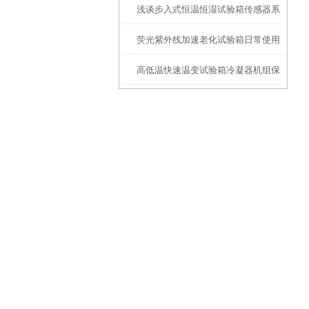
浅谈步入式恒温恒湿试验箱传感器系
号
荧光紫外线加速老化试验箱日常使用
统
高低温快速温变试验箱冷凝器机组保
方法
养方法有哪些