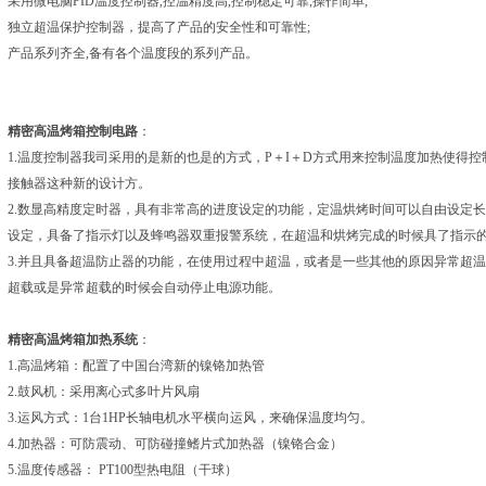
采用微电脑PID温度控制器,控温精度高,控制稳定可靠,操作简单;
独立超温保护控制器，提高了产品的安全性和可靠性;
产品系列齐全,备有各个温度段的系列产品。
精密高温烤箱
控制电路
：
1.温度控制器我司采用的是新的也是的方式，
P
＋
I
＋
D
方式用来控制温度加热使得控
接触器这种新的设计方。
2.数显高精度定时器，具有非常高的进度设定的功能，定温烘烤时间可以自由设定
设定，具备了指示灯以及蜂鸣器双重报警系统，在超温和烘烤完成的时候具了指示
3.并且具备超温防止器的功能，在使用过程中超温，或者是一些其他的原因异常超
超载或是异常超载的时候会自动停止电源功能。
精密高温烤箱
加热系统
：
1.高温烤箱：配置了
中国台湾
新的
镍铬加热管
2.鼓风机：采用离心式多叶片风扇
3.运风方式：
1
台
1HP
长轴电机水平横向运风，来确保温度均匀。
4.加热器：可防震动、可防碰撞鳍片式加热器（镍铬合金）
5.温度传感器：
PT100
型热电阻（干球）