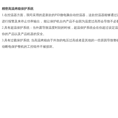
精密高温烤箱
保护系统
1.在控温器方面，我司采用的是新款的
PID
微电脑自动控温器，这款控温器能够通过
进行报警及来停止功率输出， 能让保护机台内产品不会因为温度过高而会导致不必
2.具有超温保护系统：当外露导致温度时刻的时候，超温保护系统会在你超过设定温
你的产品以及产品机器的安全。
3.具有过载保护系统: 当高温烤箱由于外加的电压过高或者是其他的一些原因导致
动断电保护整机的工控组件不被损坏。