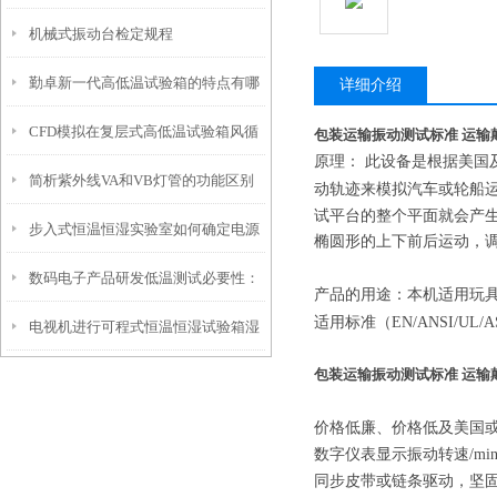
机械式振动台检定规程
温湿热试验箱保驾护航
勤卓新一代高低温试验箱的特点有哪
详细介绍
CFD模拟在复层式高低温试验箱风循
些？
包装运输振动测试标准 运输
原理： 此设备是根据美
简析紫外线VA和VB灯管的功能区别
环系统中的作用
动轨迹来模拟汽车或轮船
试平台的整个平面就会产
步入式恒温恒湿实验室如何确定电源
椭圆形的上下前后运动，
数码电子产品研发低温测试必要性：
是否合适
产品的用途：本机适用玩
适用标准（EN/ANSI/UL/
电视机进行可程式恒温恒湿试验箱湿
高低温试验箱的检测应用价值
包装运输振动测试标准 运输
热测试的好处
价格低廉、价格低及美国或
数字仪表显示振动转速/mi
同步皮带或链条驱动，坚