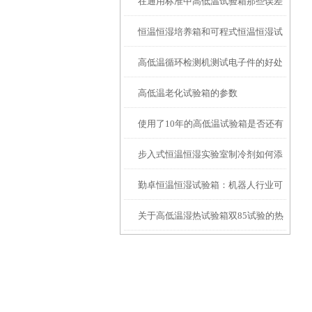
在通用标准中高低温试验箱那些误差
更适用于金属组件呢
题
恒温恒湿培养箱和可程式恒温恒湿试
是允许存在的呢
高低温循环检测机测试电子件的好处
验箱的区别
高低温老化试验箱的参数
使用了10年的高低温试验箱是否还有
步入式恒温恒湿实验室制冷剂如何添
维修的意义
勤卓恒温恒湿试验箱：机器人行业可
加
关于高低温湿热试验箱双85试验的热
靠性验证的“隐形引擎”
应力