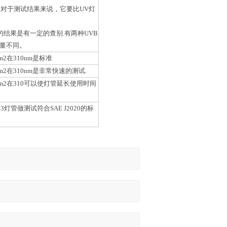
下.对于测试结果来说，它要比UV灯
的结果是有一定的查别.有两种UVB
量不同。
 w/m2在310nm是标准
3 w/m2在310nm是非常快速的测试.
8 w/m2在310可以使灯管延长使用时间
13灯管做测试符合SAE J2020的标