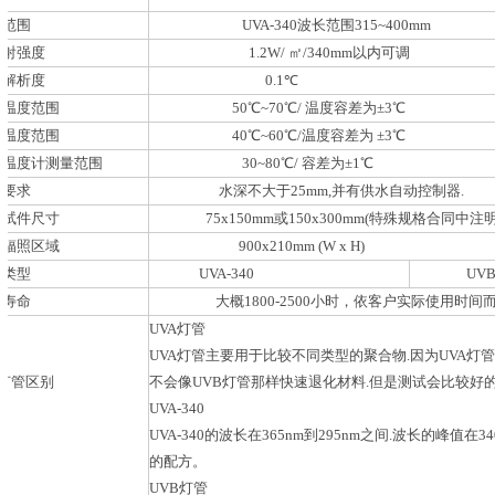
长范围
UVA-340波长范围315~400mm
辐射强度
1.2W/ ㎡/340mm以内可调
度解析度
0.1℃
照温度范围
50℃~70℃/ 温度容差为±3℃
凝温度范围
40℃~60℃/温度容差为 ±3℃
板温度计测量范围
30~80℃/ 容差为±1℃
槽要求
水深不大于25mm,并有供水自动控制器.
准试件尺寸
75x150mm或150x300mm(特殊规格合同中注
效辐照区域
900x210mm (W x H)
管类型
UVA-340
UVB-3
管寿命
大概1800-2500小时，依客户实际使用时间而
UVA灯管
UVA灯管主要用于比较不同类型的聚合物.因为UVA灯管在
管区别
不会像UVB灯管那样快速退化材料.但是测试会比较好
UVA-340
UVA-340的波长在365nm到295nm之间.波长的峰值
的配方。
UVB灯管