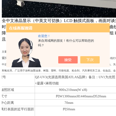
全中文液晶显示（中英文可切换）LCD 触摸式面板，画面对谈
时可程式控制,背光灯 17 段可调，曲线显示，设定值/显示值
障发生时可通过屏幕显示故障，消除故障，消除误操作。多组 P
欢迎您！
且以数据形式显示于屏幕上。
来自局域网的朋友！有什么可以帮助您的
吗？
主要用途
紫外加速老化试验机 紫外线老化测试标准
模拟由阳光造成之危害，试验机利用荧光紫外线灯
中进行测试用数天或数周的时间即可重现户外数月或数年出现危害。危害类型包括：褪色、变色、失
和氧化等。广泛用于涂料油墨油漆、树脂、塑料、印刷包装、粘合剂、汽车摩托车工业、化妆品、金
号
QZ-UV3(光源选用美国ATLAS品牌）备注：UV1为光
+凝露+淋雨功能
效辐照区域
900x210mm(W xH)
形尺寸
约W1300mmxH1440mmxD520mm
的中心距离
70mm
件离灯表面的近平行面距
约50mm