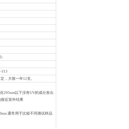
明）
13
定，大致一年12支。
295nm以下没有UV的成分发出.
的接近室外结果
在340nm.通常用于比较不同测试样品