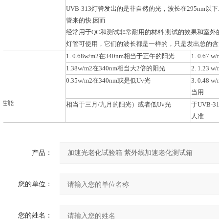
UVB-313灯管发出的是非自然的光，波长在295nm以
管来的快.因而
经常用于QC和测试非常耐用的材料.测试的效果和室外
灯管可使用，它们的波长都是一样的，只是发出总的含
1. 0.68w/m2在340nm相当于正午的阳光
1. 0.67
1.38w/m2在340nm相当大2倍的阳光
2. 1.2
0.35w/m2在340nm或是低Uv光
3. 0.4
当用
管性能
相当于三月/九月的阳光）或者低Uv光
于UVB-3
人准
产品：
您的单位：
您的姓名：