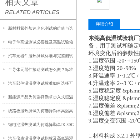
相关文章
RELATED ARTICLES
详细介绍
新材料紫外加速老化测试的价值与选
东莞高低温试验箱厂
电子件高温测试必要性及高温试验箱
用勤卓紫外线老化试验箱的原因
备，用于测试和确定
环境变化后的参数性
汽车元器件湿热测试标准与完整测试
选型方法详解
1.温度范围 -20~+15
2.湿度范围 20~98%
半导体元器件振动测试怎么做？标准
流程解析
3.降温速率 1~1.2℃
4.升温速率 2--3 ℃ 
汽车部件温湿度测试标准如何选择可
流程与实操规范
5.温度稳定度 &plsmn
新能源产品为何选择勤卓步入式恒温
6.湿度稳定度 &plsmn
程式恒温恒湿试验箱方案
7.温度偏差 &plsmn;
线路板湿热测试为何选择勤卓高温高
恒湿实验室
8.湿度偏差 &plsmn;
9.温度交变范围 -20
锂电池湿热测试为何选择勤卓JK-80G
湿试验箱
1.材料构成 3.2.
汽车仪表温湿度测试指标及高低温湿
高低温湿热试验箱