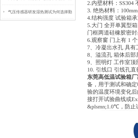
2.内壁材料：SS304
3. 绝热材料：100
气压传感器研发湿热测试为何选择勤
热试验箱选型方法
4.结构强度 试验箱
5.大门 全开单翼型
卓湿热循环试验机
门框两道硅橡胶密封
6.观察窗 门上有 
7、冷凝出水孔 具
8、溢流孔 箱体后
9、照明灯 工作室
10. 引线口 引线
东莞高低温试验箱厂
备，用于测试和确定
验的温度环境变化后
接打开试验曲线或E
&plsmn;1.0