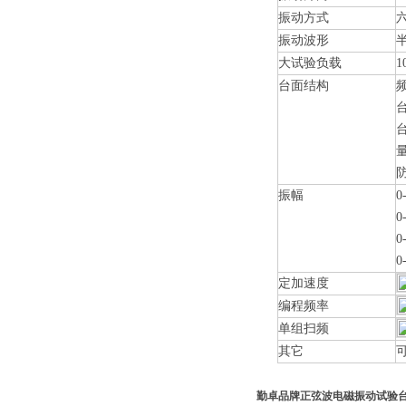
振动方式
振动波形
大试验负载
1
台面结构
台
量
防
振幅
0
0
0
0
定加速度
编程频率
单组扫频
其它
勤卓品牌正弦波电磁振动试验