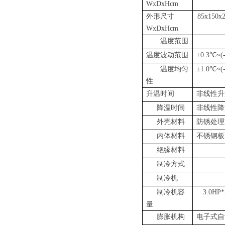
WxDxHcm
外形尺寸
85x150x
WxDxHcm
温度范围
-2
温度波动范围
±
0.3
℃
~(
温度均匀
±
1.0
℃
~(
性
升温时间
非线性升
降温时间
非线性降
外壳材料
防锈处理
内体材料
不锈钢
绝缘材料
制冷方式
制冷机
制冷机容
3.0HP*
量
膨胀机构
电子式自