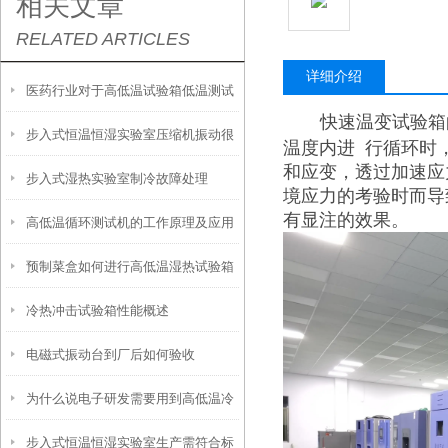
相关文章
RELATED ARTICLES
详细介绍
医药行业对于高低温试验箱低温测试
快速温变试验箱
步入式恒温恒湿实验室压缩机振动很
的要求
温度内进 行循环时
和应变，透过加速应
步入式湿热实验室制冷故障处理
大正常吗
境应力的考验时而导
有显注的效果。
高低温循环测试机的工作原理及应用
预制菜盒如何进行高低温湿热试验箱
领域
冷热冲击试验箱性能概述
的日常检验
电磁式振动台到厂后如何验收
为什么说电子研发需要用到高低温冷
步入式恒温恒湿实验室生产需符合标
热冲击试验箱呢