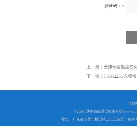
验证码：
上一篇：
天津快速温度变
下一篇：
THK-225G东
全国服
©2026 勤卓高低温试验箱专场(www.kins
地址：广东省东莞市横沥镇三江工业区一路10