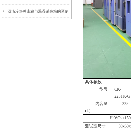
浅谈冷热冲击箱与温湿试验箱的区别
准有哪些？
介绍
具体参数
型号
CK
-
225
TK/G
内容量
225
(L)
H:0
℃
~+150
测试室尺寸
50x60x