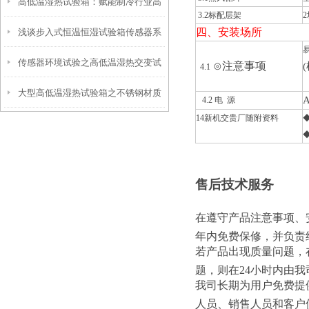
高低温湿热试验箱：赋能制冷行业高
3.2标配层架
四、安装场所
浅谈步入式恒温恒湿试验箱传感器系
质量发展的核心测试装备
传感器环境试验之高低温湿热交变试
统
⊙注意事项
(
4.1
大型高低温湿热试验箱之不锈钢材质
验箱水箱加水注意事项
4.2 电 源
14新机交贵厂随附资料
怎么会生锈？
售后技术服务
在遵守产品注意事项、
年内免费保修，并负责
若产品出现质量问题，
题，则在24小时内由
我司长期为用户免费提
人员、销售人员和客户