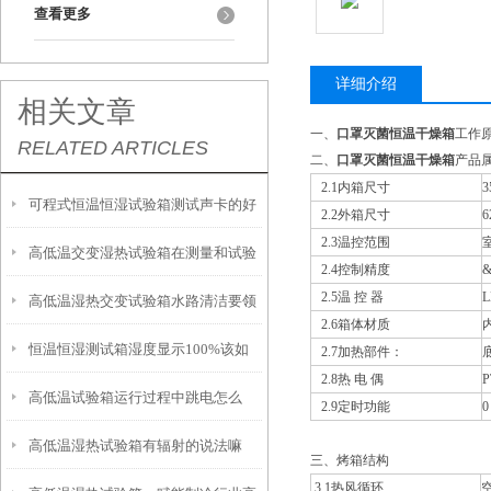
查看更多
详细介绍
相关文章
一、
口罩灭菌恒温干燥箱
工作
RELATED ARTICLES
二、
口罩灭菌恒温干燥箱
产品
2.1内箱尺寸
3
可程式恒温恒湿试验箱测试声卡的好
2.2外箱尺寸
6
2.3温控范围
高低温交变湿热试验箱在测量和试验
处
2.4控制精度
&
2.5温 控 器
高低温湿热交变试验箱水路清洁要领
用标准大气条件
2.6箱体材质
恒温恒湿测试箱湿度显示100%该如
2.7加热部件：
2.8热 电 偶
P
高低温试验箱运行过程中跳电怎么
何排除解决
2.9定时功能
0
高低温湿热试验箱有辐射的说法嘛
办？
三、烤箱结构
3.1热风循环