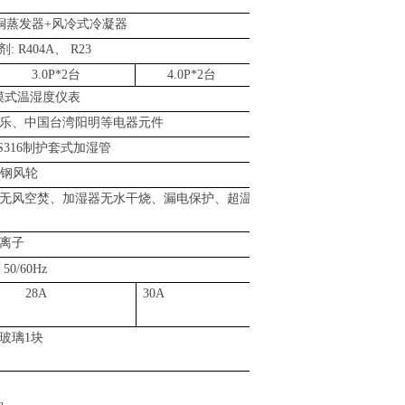
铜蒸发器
+
风冷式冷凝器
剂
: R404A
、
R23
3.0P*2
台
4.0P*2
台
摸式温湿度仪表
乐、中国台湾阳明等电器元件
S316
制护套式加湿管
钢风轮
无风空焚、加湿器无水干烧、漏电保护、超温
离子
 50/60Hz
28A
30A
玻璃
1
块