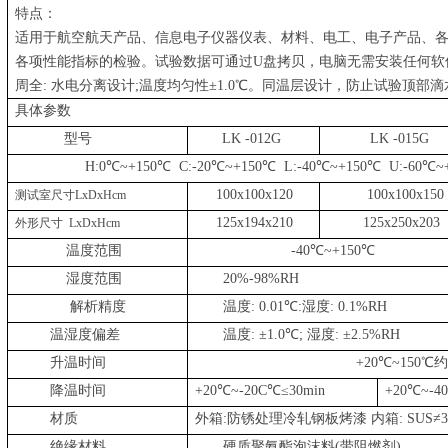
特点：
适用于航空航天产品、信息电子仪器仪表、材料、电工、电子产品、
各项性能指标的检验。试验数据可通过
U
盘拷贝，电脑无需安装任何软
周全
:
水电分离设计
;
温度均匀性±
1.0
℃。同温层设计，防止试验顶部滴
具体参数
型号
LK
-01
2G
LK
-01
5G
H:0
℃
~+150
℃
C:-20
℃
~+150
℃
L:-40
℃
~+150
℃
U:-60
℃
~
100x100x120
100x100x150
测试室尺寸
L
xDxHcm
125x194x210
125x250x203
外形尺寸
L
xDxHcm
温度范围
-40
℃
~+150
℃
湿度范围
2
0%-98%RH
解析精度
温度
: 0.01
℃
:
湿度
: 0.1%RH
温湿度偏差
温度
:
±
1.0
℃
;
湿度
:
±
2.5%RH
升温时间
+20
℃
~150
℃约
降温时间
+20
℃
~-20C
℃≤
30min
+20
℃
~-40
材质
外箱
:
防锈处理冷轧钢板烤漆 内箱
: SUS
≠
3
绝缘材料
硬质聚氨酯泡沫料
(
带阻燃剂
)