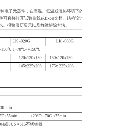
各种电子元器件，在高温、低温或湿热环境下的
件可直接打开试验曲线或
Excel
文档。结构设计
水。报警履历显示以及故障解除方法。
LK
-
020G
LK
-
030G
+150
℃
J:-70
℃
~+150
℃
120x120x150
150x120x150
145x225x203
175x 225x203
30 min
℃≤
55min
+20
℃
~-70C
≤
75min
04
或
SUS
≠
316
不锈钢板