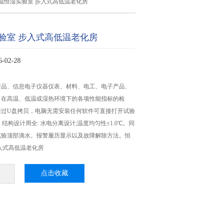
温恒湿实验室 步入式高低温老化房
验室 步入式高低温老化房
02-28
产品、信息电子仪器仪表、材料、电工、电子产品、
，在高温、低温或湿热环境下的各项性能指标的检
通过U盘拷贝，电脑无需安装任何软件可直接打开试验
档。结构设计周全: 水电分离设计;温度均匀性±1.0℃。同
试验顶部滴水。报警履历显示以及故障解除方法。恒
入式高低温老化房
点击收藏