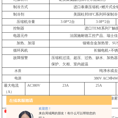
制冷方式
进口泰康压缩机
+
鳍片式全
制冷剂
美国杜邦
HFC
系列环保制冷
压缩机泠量
3.0P*2
台
3.0P*2
台
控制器
进口
TEMI
系列
7"
触
电器元件
法国施耐德工控产品、瑞士佳
加热、加湿
镍铬合金加热管、
SU
循环风机
长轴电机
+
不锈
故障报警
压缩机过流、超压、过热、缺水、加热器
保护、欠相、室内超温
水质
纯净水或去
Φ
电源
380V AC3
4W
最大电流
AC380V
23A
25A
（
A
）
其它配件
样品架
2
块，引线孔硅胶塞
1
个，钢化除雾
欢迎您！
备注: 可根据客户要求尺寸来订制，满足客户的要求
.
来自局域网的朋友！有什么可以帮助您的