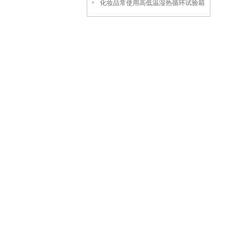
化妆品常使用高低温湿热循环试验箱
什么温湿度点进行测试呢