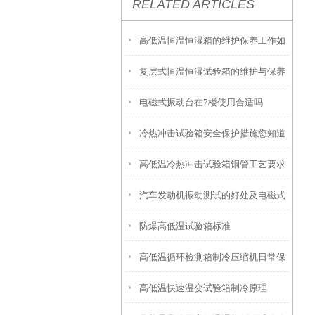
RELATED ARTICLES
高低温恒温恒湿箱的维护保养工作如
复层式恒温恒湿试验箱的维护与保养
何进行？
电磁式振动台在7楼使用合适吗
指南
冷热冲击试验箱安全保护措施您知道
高低温冷热冲击试验箱铜管工艺要求
多少？
汽车发动机振动测试的好处及电磁式
防爆高低温试验箱标准
振动台的核心应用
高低温循环检测箱制冷压缩机日常保
高低温快速温变试验箱制冷原理
养办法