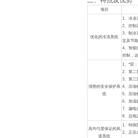
三、特点及优势
项目
1、冷冻
2、控
3、制冷
优化的冷冻系统
定及节能
4、智
控制，
1、*层
2、第二
3、第
强势的安全保护系
4、压缩
统
5、压缩
6、加湿
7、漏电
8、总电
1、特殊
高均匀度保证的风
2、正
道系统