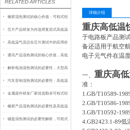
RELATED ARTICLES
详细介绍
橡胶湿热测试的核心价值：可程式恒
重庆高低温
芯片产品研发为何选用复层式高低温
温恒湿试验箱的应用优势
于电路板产品测
高低温气流仪在芯片测试中的应用价
试验箱
备还适用于航空
电子元气件在温
通讯产品湿热测试的核心价值，高低
值与核心优势
解析电池湿热测试的必要性，大型高
温湿热试验箱保驾护航
重庆高低
一、
汽车音响湿热测试的必要性：高低温
低温湿热试验箱十分重要
准：
1.GB/T10589
金属器件研发厂家优选勤卓可程式恒
湿热试验箱筑牢品质防线
2.GB/T10586
橡胶产品湿热测试的必要性及高低温
温恒湿试验箱，筑牢品质研发防线
3.GB/T10592
键盘湿热测试的必要性解析，可程式
湿热循环检测箱的核心应用
4.GB2423.1-8