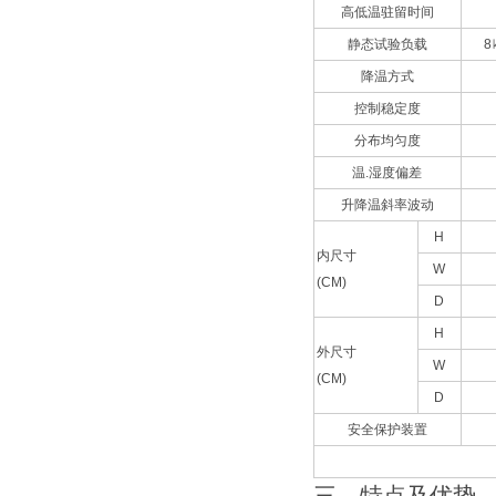
高低温驻留时间
静态试验负载
降温方式
控制稳定度
分布均匀度
温.湿度偏差
升降温斜率波动
H
内尺寸
W
(CM)
D
H
外尺寸
W
(CM)
D
安全保护装置