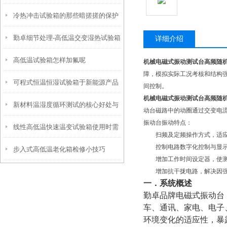
冷热冲击试验箱的那些暗搓搓的保护
勤卓细节处理-高低温交变湿热试验箱
措施您知晓不
详细介绍
高低温试验箱怎样加氟呢
照明灯安装在哪里比较合适呢
机械电磁式振动测试台高频随
障，模拟实际工况考核和结构
可程式恒温恒湿试验箱于新能源产品
间控制。
机械电磁式振动测试台高频随
新材料温湿度循环测试的核心好处与
测试的意义
动台磁路中的动圈通过交变电
振动台振动特点：
线性高低温快速温变试验箱使用时需
高低温湿热循环试验箱应用价值
扫频及定频操作方式，适应
控制电路数字化控制与显示频
步入式高低温老化箱检修小技巧
要注意的问题
增加工作时间设定器，使测
增加抗干拢电路，解决因强
一．系统概述
勤卓品牌电磁式振动台
车、通讯、家电、电子
环境变化的适应性，暴