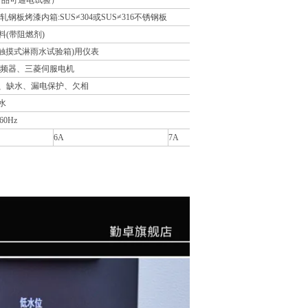
（产品可通电试验）
钢板烤漆内箱:SUS≠304或SUS≠316不锈钢板
(带阻燃剂)
"触摸式淋雨水试验箱)用仪表
变频器、三菱伺服电机
、缺水、漏电保护、欠相
水
60Hz
6A
7A