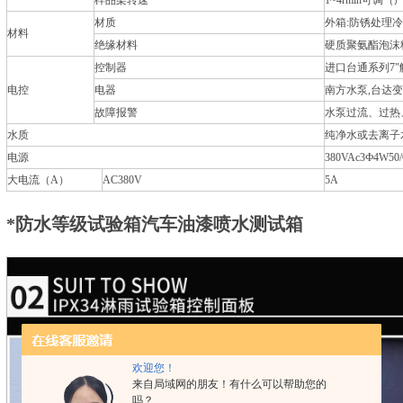
样品架转速
1~4rmin可调
材质
外箱:防锈处理冷轧
材料
绝缘材料
硬质聚氨酯泡沫料
控制器
进口台通系列7
电控
电器
南方水泵,台达
故障报警
水泵过流、过热
水质
纯净水或去离子
电源
380VAc3Ф4W50/
大电流（A）
AC380V
5A
*防水等级试验箱汽车油漆喷水测试箱
欢迎您！
来自局域网的朋友！有什么可以帮助您的
吗？