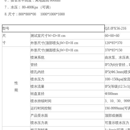
6． 摆管水平高度：离地面高 800mm
7． 水压： 80-400Kpa （可调）
8. 尺寸：800*800*00 1000*1000*1000
型号
QZ-IPX56-216
尺
测试室尺寸W×D×H cm
60×60×60
寸
外形尺寸(顶部喷头)W×D×H cm
120*85*370
外形尺寸(侧面喷头)W×D×H cm
370*85*150
喷淋系统
由水泵、水压表
管径
IP5为6分管径，
喷孔内径
IP5(Ф6.3mm)喷头
喷水压力
100~150kpa(
性
喷水流量
IP5(等级)12.5±1
能
转盘直径
Ф300mm
喷水持续时间
3、10、30、999
运行时间控制
1M-9999min(
产品受水面
顶部或侧面
喷水压力表
可显示喷水压力