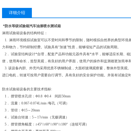
详细介绍
*防水等级试验箱汽车油漆喷水测试箱
淋雨试验箱设备的结构特征：
1. 淋雨环境模拟试验室可以不受时间和季节的限制，随时模拟自然界的典型环境
力和物力，节约研制经费。试验具有“加速”性质，能够缩短产品的试验周期。
2． 试验室结构设计*合理，配套产品和功能元器件具有*水平，能够适应长期、
便，使用寿命长，造型美观，有良好的用户界面，使用户的操作和监测都更加简单
3. 该设备内胆、外壳均采用优质不锈钢制成，大面积玻璃观察窗，整体外型美观
进口电机，转速可按用户需要自行调节。具有良好的安全保护功能。并装有试验定
防水试验箱设备的主要技术指标:
1． 摆管喷水孔径：Φ0.8 Φ0.4 间距50mm
2． 流量：0.067-0.074L/min /每孔（可调）
3． 管径：Φ15～20mm
4． 试验台转速：5～17r/min（无极调速）
5． 摆管摆角幅度：±45°/±60°/±90°/±180°（连续可调）