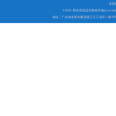
全国服
©2026 勤卓高低温试验箱专场(www.kins
地址：广东省东莞市横沥镇三江工业区一路10