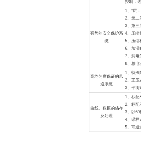
控制，
1、*层
2、第二
3、第
强势的安全保护系
4、压缩
统
5、压缩
6、加湿
7、漏电
8、总电
1、特殊
高均匀度保证的风
2、正
道系统
3、平衡式
1、标配
2、标配
曲线、数据的储存
3、以6
及处理
4、采样
5、可通