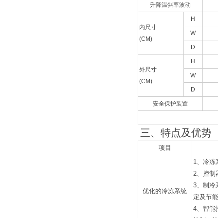
升降温斜率波动
H
内尺寸
W
(CM)
D
H
外尺寸
W
(CM)
D
安全保护装置
三、
特点及优势
项目
1、冷冻
2、控
3、制冷
优化的冷冻系统
定及节能
4、智