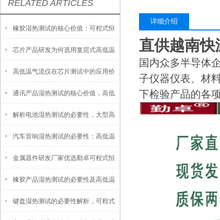
RELATED ARTICLES
详细介绍
橡胶湿热测试的核心价值：可程式恒
直供越南快
芯片产品研发为何选用复层式高低温
温恒湿试验箱的应用优势
国内众多半导体
高低温气流仪在芯片测试中的应用价
试验箱
子仪器仪表、材
下检验产品的各
通讯产品湿热测试的核心价值，高低
值与核心优势
解析电池湿热测试的必要性，大型高
温湿热试验箱保驾护航
汽车音响湿热测试的必要性：高低温
低温湿热试验箱十分重要
金属器件研发厂家优选勤卓可程式恒
湿热试验箱筑牢品质防线
橡胶产品湿热测试的必要性及高低温
温恒湿试验箱，筑牢品质研发防线
键盘湿热测试的必要性解析，可程式
湿热循环检测箱的核心应用