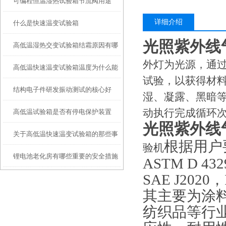
可编程恒温湿热试验箱节流阀用途
的区别
详细介绍
什么是快速温变试验箱
光照紫外线
高低温湿热交变试验箱结霜原因有哪
外灯为光源，通
高低温快速温变试验箱温度为什么能
些？
试验，以获得材
结构电子件研发振动测试的核心好
快速升降
湿、凝露、黑暗
动执行完成循环
高低温试验箱是否有停电保护装置
处：电磁式振动台研发应用解析
光照紫外线
关于高低温快速温变试验箱的那些事
呢？
根据用户
验机
锂电池老化房有哪些重要的安全措施
ASTM D 43
SAE J20
其
主要为
涂
纺织品等行