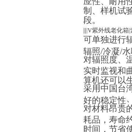
应性
、耐用
制、样机试
段。
||
|V紫外线老化箱
可单独进行辐
辐照/冷凝/
对辐照度、
实时监视和
算机还可以
采用中国台
好的稳定性
对材料昂贵
耗品，寿命约
时间，节省