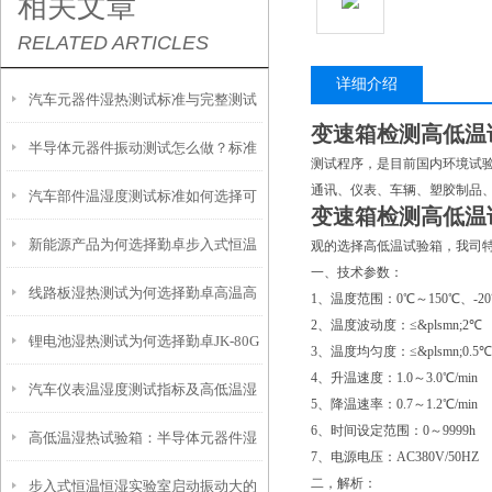
相关文章
RELATED ARTICLES
详细介绍
汽车元器件湿热测试标准与完整测试
变速箱检测高低温
半导体元器件振动测试怎么做？标准
流程解析
测试程序，是目前国内环境试
通讯、仪表、车辆、塑胶制品
汽车部件温湿度测试标准如何选择可
流程与实操规范
变速箱检测高低温
新能源产品为何选择勤卓步入式恒温
程式恒温恒湿试验箱方案
观的选择高低温试验箱，我司
一、
技术参数：
线路板湿热测试为何选择勤卓高温高
恒湿实验室
1、温度范围：0℃～150℃、-20℃
2、温度波动度：≤&plsmn;2℃
锂电池湿热测试为何选择勤卓JK-80G
湿试验箱
3、温度均匀度：≤&plsmn;0.5℃
4、升温速度：1.0～3.0℃/min
汽车仪表温湿度测试指标及高低温湿
高低温湿热试验箱
5、降温速率：0.7～1.2℃/min
6、时间设定范围：0～9999h
高低温湿热试验箱：半导体元器件湿
热试验箱选型方法
7、电源电压：AC380V/50HZ
二，
解析：
步入式恒温恒湿实验室启动振动大的
热可靠性测试的核心设备