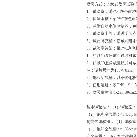
喷雾方式：连续式盐雾试验
1、试验室：采PVC灰色耐冲
2、恒温水槽：采PVC灰色耐
3、并附自动水位控制器，
4，试验室上盖：采透明压克
5、试药补充桶：隐藏式附水
6、试验室篮架：采PVC灰色
1．如以15度角放置试片可放
2．如以30度角放置试片可放
注：试片尺寸为150×70mm（
7、饱和空气桶：以不锈钢板
8、使用温度：依CNS、S、
9、喷雾量标准:1-2ml/80cm2.
盐水试验法：（1）试验室：35℃
（2）饱和空气桶：47℃&pls
耐腐蚀试验法：（1）试验室：5
（2）饱和空气桶：63℃&pls
安全装置：（A）水位控制器