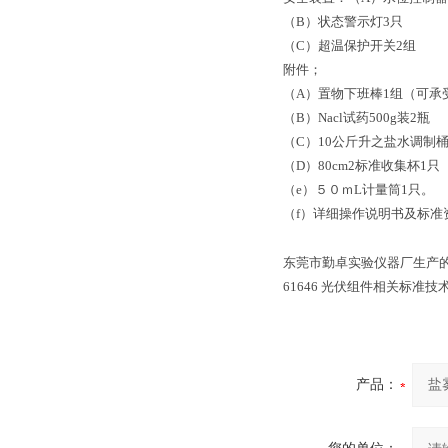
（B）状态警示灯3只
（C）超温保护开关2组
附件；
（A）置物下班棒1组（可承
（B）Nacl试药500g装2瓶
（C）10公斤升之盐水调制桶
（D）80cm2标准收集杯1只
（e）５０ｍL计量筒1只。
（f）详细操作说明书及标准
东莞市勤卓实验仪器厂生产
61646 光伏组件相关标准技
产品：