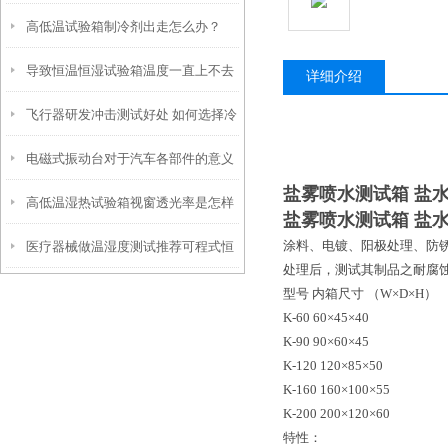
高低温试验箱制冷剂出走怎么办？
测试的好处
导致恒温恒湿试验箱温度一直上不去
详细介绍
飞行器研发冲击测试好处 如何选择冷
的原因
电磁式振动台对于汽车各部件的意义
热循环冲击箱
盐雾喷水测试箱 盐
高低温湿热试验箱视窗透光率是怎样
盐雾喷水测试箱 盐
涂料、电镀、阳极处理、防
医疗器械做温湿度测试推荐可程式恒
的呢
处理后，测试其制品之耐腐
温恒湿试验箱的原因
型号 内箱尺寸 （W×D×H）
K-60 60×45×40
K-90 90×60×45
K-120 120×85×50
K-160 160×100×55
K-200 200×120×60
特性：