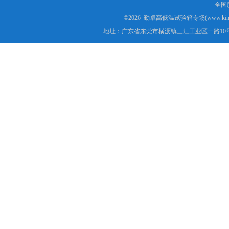
全国服
©2026 勤卓高低温试验箱专场(www.kins
地址：广东省东莞市横沥镇三江工业区一路10